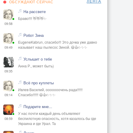
ЛЕНТА
ОБСУЖДАЮТ СЕЙЧАС
На рассвете
Браво!!!! 👋👋👋✨
09:58
Робот Зина
EugeneKabrun, спасибо!!! Это дочка уже давно
называет наш пылесос Зиной. 😃👍✨✨✨
09:49
Услышит о тебе
Анна Р., может быть)
09:35
Всё про куплеты
Ивлев Василий, ооооооочень рада!!!!!!
Спасибо!!!!!! 😃👍✨✨✨
09:14
Подарите мне...
У нас почти каждый день объявляют
беспилотную опасность, хотя казалось бы где
08:59
Украина и где Урал. Та
Лучик