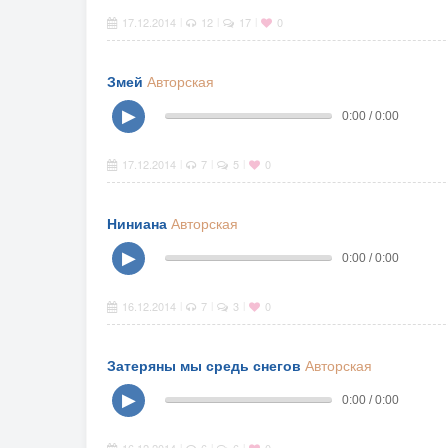
17.12.2014
12
17
0
|
|
|
Змей
Авторская
▶
0:00 / 0:00
17.12.2014
7
5
0
|
|
|
Ниниана
Авторская
▶
0:00 / 0:00
16.12.2014
7
3
0
|
|
|
Затеряны мы средь снегов
Авторская
▶
0:00 / 0:00
|
|
|