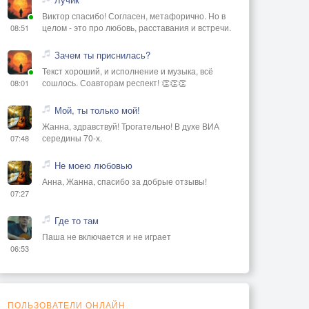
Виктор спасибо! Согласен, метафорично. Но в
целом - это про любовь, расставания и встречи.
08:51
Зачем ты приснилась?
Текст хороший, и исполнение и музыка, всё
сошлось. Соавторам респект! 👏👏👏
08:01
Мой, ты только мой!
Жанна, здравствуй! Трогательно! В духе ВИА
середины 70-х.
07:48
Не моею любовью
Анна, Жанна, спасибо за добрые отзывы!
07:27
Где то там
Паша не включается и не играет
06:53
ПОЛЬЗОВАТЕЛИ ОНЛАЙН