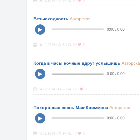
16.12.2014
6
6
0
Безысходность
Авторская
▶
0:00 / 0:00
16.12.2014
8
9
0
|
|
|
Когда в часы ночные вдруг услышишь
Авторск
▶
0:00 / 0:00
14.12.2014
7
17
0
|
|
|
Похоронная песнь Мак-Криммона
Авторская
▶
0:00 / 0:00
14.12.2014
9
4
0
|
|
|