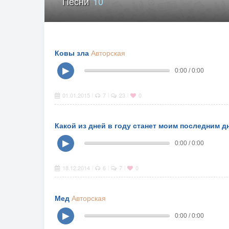
Песни
10
Ковы зла
Авторская
▶
0:00 / 0:00
01.01.2015
7
23
0
|
|
|
Какой из дней в году станет моим последним д
▶
0:00 / 0:00
18.12.2014
6
7
0
|
|
|
Мед
Авторская
▶
0:00 / 0:00