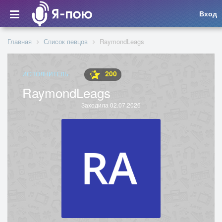
Вход
Главная
Список певцов
RaymondLeags
200
ИСПОЛНИТЕЛЬ
RaymondLeags
Заходила 02.07.2026