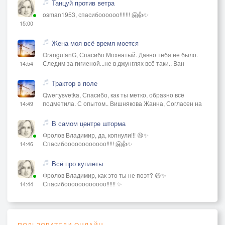
Танцуй против ветра
osman1953, спасибоооооо!!!!!!! 🤗👍✨
15:00
Жена моя всё время моется
OrangutanG, Спасибо Мохнатый. Давно тебя не было.
Следим за гигиеной...не в джунглях всё таки.. Ван
14:54
Трактор в поле
Qwertysvetka, Спасибо, как ты метко, образно всё
подметила. С опытом.. Вишнякова Жанна, Согласен на
14:49
В самом центре шторма
Фролов Владимир, да, копнули!!! 😃✨
Спасибоооооооооооо!!!!! 🤗👍✨
14:46
Всё про куплеты
Фролов Владимир, как это ты не поэт? 😃✨
Спасибоооооооооооо!!!!!! ✨
14:44
ПОЛЬЗОВАТЕЛИ ОНЛАЙН