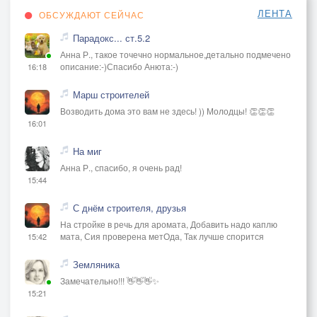
ЛЕНТА
ОБСУЖДАЮТ СЕЙЧАС
Парадокс... ст.5.2
Анна Р., такое точечно нормальное,детально подмечено
описание:-)Спасибо Анюта:-)
16:18
Марш строителей
Возводить дома это вам не здесь! )) Молодцы! 👏👏👏
16:01
На миг
Анна Р., спасибо, я очень рад!
15:44
С днём строителя, друзья
На стройке в речь для аромата, Добавить надо каплю
мата, Сия проверена метОда, Так лучше спорится
15:42
Земляника
Замечательно!!! 👋👋👋✨
15:21