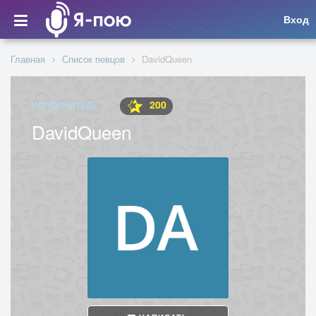
Вход
Главная
Список певцов
DavidQueen
200
ИСПОЛНИТЕЛЬ
DavidQueen