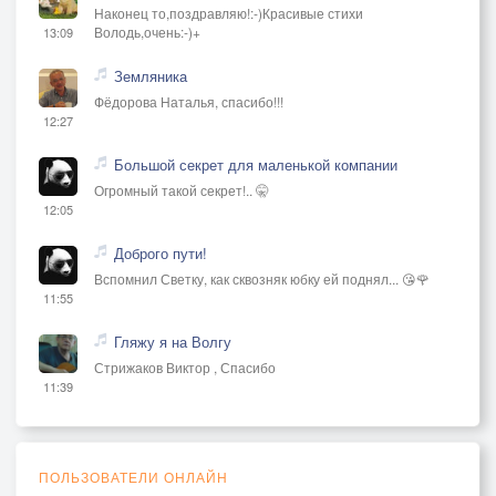
Наконец то,поздравляю!:-)Красивые стихи
Володь,очень:-)+
13:09
Земляника
Фёдорова Наталья, спасибо!!!
12:27
Большой секрет для маленькой компании
Огромный такой секрет!.. 🤫
12:05
Доброго пути!
Вспомнил Светку, как сквозняк юбку ей поднял... 😘🌹
11:55
Гляжу я на Волгу
Стрижаков Виктор , Спасибо
11:39
ПОЛЬЗОВАТЕЛИ ОНЛАЙН