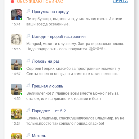
ЛЕНТА
ОБСУЖДАЮТ СЕЙЧАС
Прогулка по городу
Питербуржцы, вы, конечно, уникальная каста. И стихи
ваши всегда осебенные.
15:41
Володя - прораб настроения
Mangust, может и к лучшему. Завтра перезалью песню.
Надо подправить, если получится. 🤗💛💛💛✨
15:15
Любовь на раз
Сергеев Генрих, спасибо за пространный коммент, у
Светы конечно мощь, но и заметьте какая нежность
14:57
Грешная любовь
Великолепно! И главное всем вместе можно петь за
столом, или на диване, и с гостями и без +
14:52
Парадокс... ст.5.2
Шпень Владимир, спасибушки!Фролов Владимир, ну не
только,просто так совпало,подряд,спасибо!
13:24
Метель