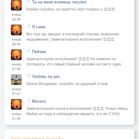
Ты на меня влияешь пагубно
Влияет пагубно, но приятно чёрт побери )) 👏👏👏
вчера
22:36
Я сама
Вот она где эмоция, в последней строчке, искреннее
недоумение ) Замечательное исполнение! 👏👏👏
вчера
22:04
Пейзаж
Замечательное исполнение! 👏👏👏 Но немного не
соглашусь, что самый главный человек на свете один.
вчера
21:56
Любовь на раз
Шпень Владимир, спасибо, за ударный отзыв
вчера
21:47
Метель
Замечательная песня и исполнение! 👏👏👏 Только Мишу
Майка не надо в заблуждение вводить, это же СУНО.
вчера
21:42
ПОЛЬЗОВАТЕЛИ ОНЛАЙН