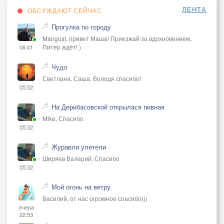
ЛЕНТА
ОБСУЖДАЮТ СЕЙЧАС
Прогулка по городу
Mangust, привет Маша! Приезжай за вдохновением,
Питер ждёт! )
06:41
Чудо
Светлана, Саша, Володя спасибо!
05:52
На Дерибасовской открылася пивная
Mike, Спасибо
05:32
Журавли улетели
Ширяев Валерий, Спасибо
05:32
Мой огонь на ветру
Василий, от нас огромное спасибо)))
вчера
22:53