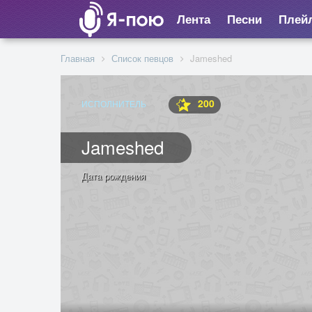
Лента
Песни
Плей
Главная
Список певцов
Jameshed
200
ИСПОЛНИТЕЛЬ
Jameshed
Дата рождения