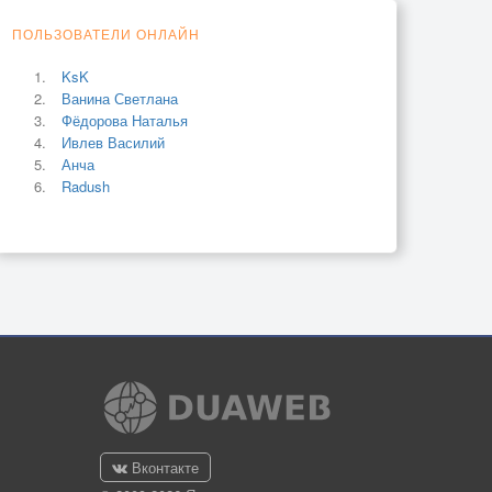
ПОЛЬЗОВАТЕЛИ ОНЛАЙН
KsK
Ванина Светлана
Фёдорова Наталья
Ивлев Василий
Анча
Radush
Вконтакте