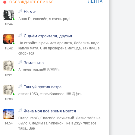
ЛЕНТА
ОБСУЖДАЮТ СЕЙЧАС
На миг
Анна Р., спасибо, я очень рад!
15:44
С днём строителя, друзья
На стройке в речь для аромата, Добавить надо
каплю мата, Сия проверена метОда, Так лучше
15:42
спорится
Земляника
Замечательно!!! 👋👋👋✨
15:21
Танцуй против ветра
osman1953, спасибоооооо!!!!!!! 🤗👍✨
15:00
Жена моя всё время моется
OrangutanG, Спасибо Мохнатый. Давно тебя не
было. Следим за гигиеной...не в джунглях всё
14:54
таки.. Ван