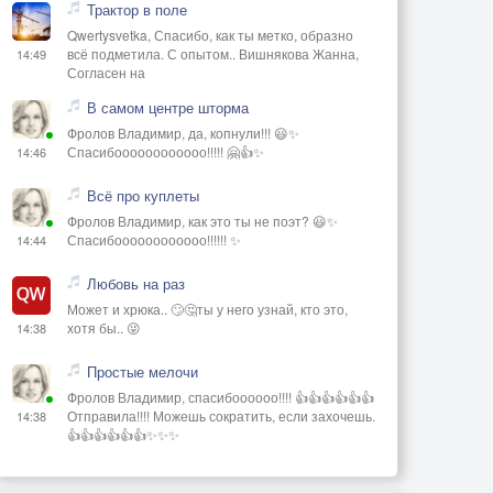
Трактор в поле
Qwertysvetka, Спасибо, как ты метко, образно
всё подметила. С опытом.. Вишнякова Жанна,
14:49
Согласен на
В самом центре шторма
Фролов Владимир, да, копнули!!! 😃✨
Спасибоооооооооооо!!!!! 🤗👍✨
14:46
Всё про куплеты
Фролов Владимир, как это ты не поэт? 😃✨
Спасибоооооооооооо!!!!!! ✨
14:44
Любовь на раз
Может и хрюка.. 🙄🤔ты у него узнай, кто это,
хотя бы.. 😜
14:38
Простые мелочи
Фролов Владимир, спасибоооооо!!!! 👍👍👍👍👍👍
Отправила!!!! Можешь сократить, если захочешь.
14:38
👍👍👍👍👍👍✨✨✨