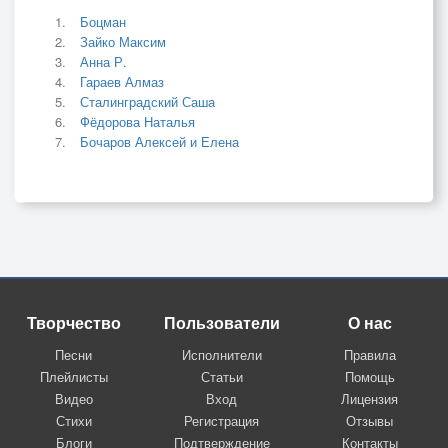
Боцман
Зайко Максим
Анна Р.
Гараев Алмаз
Сталинградский Саша
Фёдорова Наталья
Бочаров Алексей и Елена
Творчество
Пользователи
О нас
Песни
Исполнители
Правила
Плейлисты
Статьи
Помощь
Видео
Вход
Лицензия
Стихи
Регистрация
Отзывы
Блоги
Подтверждение
Контакты