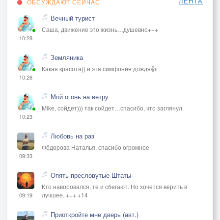
ЛЕНТА
ОБСУЖДАЮТ СЕЙЧАС
Вечный турист
Саша, движение это жизнь…душевно+++
10:28
Земляника
Какая красота)) и эта симфония дождя👍
10:26
Мой огонь на ветру
Mike, сойдет))) так сойдет…спасибо, что заглянул
10:23
Любовь на раз
Фёдорова Наталья, спасибо огромное
09:33
Опять пресловутые Штаты
Кто наворовался, те и сбегают. Но хочется верить в
лучшее. +++ +14
09:19
Приоткройте мне дверь (авт.)