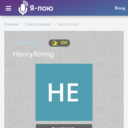
Вход
Главная
Список певцов
HenryAtmog
200
ИСПОЛНИТЕЛЬ
HenryAtmog