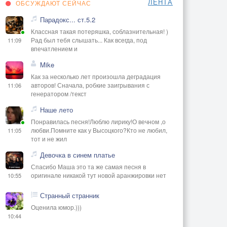
ЛЕНТА
ОБСУЖДАЮТ СЕЙЧАС
Парадокс... ст.5.2
Классная такая потеряшка, соблазнительная! )
Рад был тебя слышать... Как всегда, под
11:09
впечатлением и
Mike
Как за несколько лет произошла деградация
авторов! Сначала, робкие заигрывания с
11:06
генератором /текст
Наше лето
Понравилась песня!Люблю лирику!О вечном ,о
любви.Помните как у Высоцкого?Кто не любил,
11:05
тот и не жил
Девочка в синем платье
Спасибо Маша это та же самая песня в
оригинале никакой тут новой аранжировки нет
10:55
Странный странник
Оценила юмор.)))
10:44