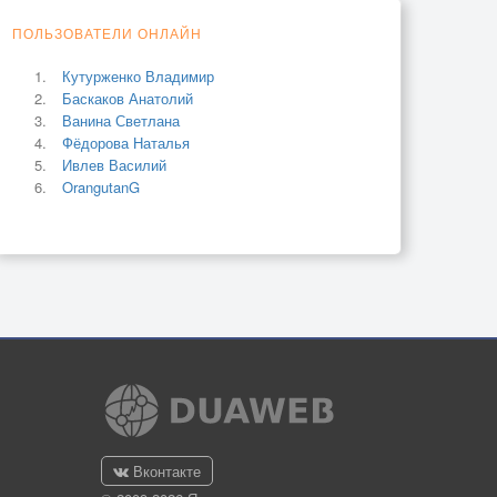
ПОЛЬЗОВАТЕЛИ ОНЛАЙН
Кутурженко Владимир
Баскаков Анатолий
Ванина Светлана
Фёдорова Наталья
Ивлев Василий
OrangutanG
Вконтакте