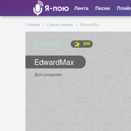
Лента
Песни
Плей
Главная
Список певцов
EdwardMax
200
ИСПОЛНИТЕЛЬ
EdwardMax
Дата рождения