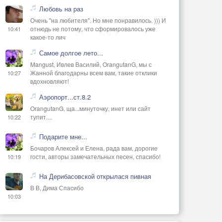
Любовь на раз
Очень "на любителя". Но мне понравилось. ))) И
отнюдь не потому, что сформировалось уже
10:41
какое-то лич
Самое долгое лето...
Mangust, Ивлев Василий, OrangutanG, мы с
Жанной благодарны всем вам, такие отклики
10:27
вдохновляют!
Аэропорт...ст.8.2
OrangutanG, ща...минуточку, инет или сайт
тупит....
10:22
Подарите мне...
Бочаров Алексей и Елена, рада вам, дорогие
гости, авторы замечательных песен, спасибо!
10:19
На Дерибасовской открылася пивная
В В, Дима Спасибо
10:03