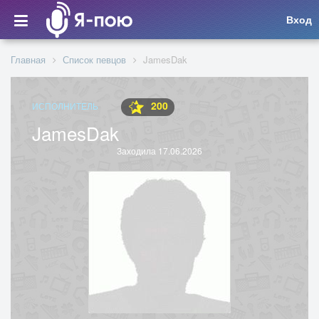
Вход
Главная
Список певцов
JamesDak
200
ИСПОЛНИТЕЛЬ
JamesDak
Заходила 17.06.2026