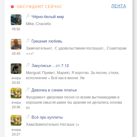
ЛЕНТА
ОБСУЖДАЮТ СЕЙЧАС
Чёрно-белый мир
Mike, Спасибо
05:52
Грешная любовь
Замечательно!.. С удовольствием послушал... Соавторам
+++!
00:45
Закулисье ...ст.7.12
Mangust. Привет, Мария). Я коротко. За песню, стихи,
исполнение + Всё как в жизни. Ум
вчера
23:42
Девочка в синем платье
Фундамент-дворовая песня со всеми вытекающими в
хорошем смысле,какие бы аранжи не делались основа
вчера
23:36
ос
Всё про куплеты
ХаваЗажигательно Наташа:-)+
вчера
23:27