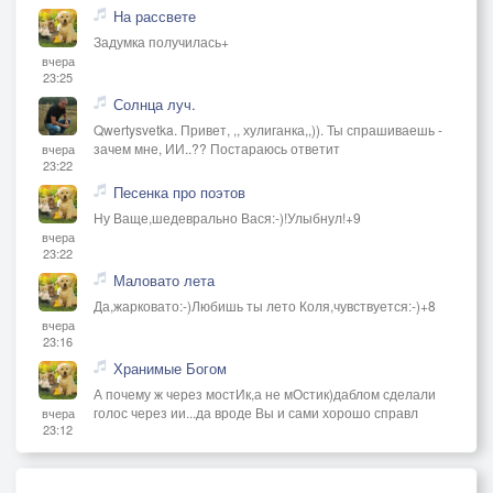
На рассвете
Задумка получилась+
вчера
23:25
Солнца луч.
Qwertysvetka. Привет, ,, хулиганка,,)). Ты спрашиваешь -
зачем мне, ИИ..?? Постараюсь ответит
вчера
23:22
Песенка про поэтов
Ну Ваще,шедеврально Вася:-)!Улыбнул!+9
вчера
23:22
Маловато лета
Да,жарковато:-)Любишь ты лето Коля,чувствуется:-)+8
вчера
23:16
Хранимые Богом
А почему ж через мостИк,а не мОстик)даблом сделали
голос через ии...да вроде Вы и сами хорошо справл
вчера
23:12