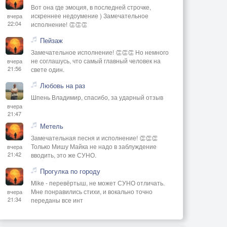
Вот она где эмоция, в последней строчке,
искреннее недоумение ) Замечательное
вчера
22:04
исполнение! 👏👏👏
Пейзаж
Замечательное исполнение! 👏👏👏 Но немного
не соглашусь, что самый главный человек на
вчера
21:56
свете один.
Любовь на раз
Шпень Владимир, спасибо, за ударный отзыв
вчера
21:47
Метель
Замечательная песня и исполнение! 👏👏👏
Только Мишу Майка не надо в заблуждение
вчера
21:42
вводить, это же СУНО.
Прогулка по городу
Mike - перевёртыш, не может СУНО отличать.
Мне понравились стихи, и вокально точно
вчера
21:34
переданы все инт