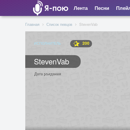
Лента
Песни
Плей
Главная
Список певцов
StevenVab
200
ИСПОЛНИТЕЛЬ
StevenVab
Дата рождения