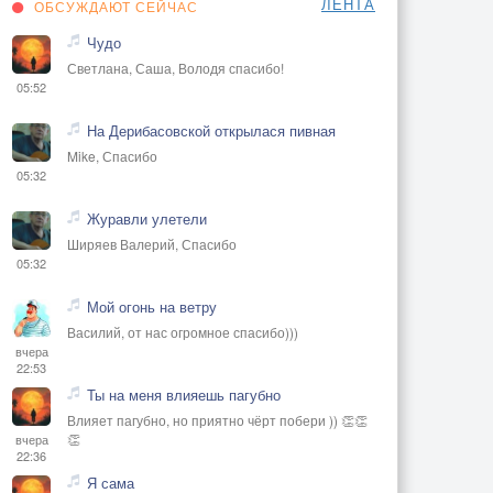
ЛЕНТА
ОБСУЖДАЮТ СЕЙЧАС
Чудо
Светлана, Саша, Володя спасибо!
05:52
На Дерибасовской открылася пивная
Mike, Спасибо
05:32
Журавли улетели
Ширяев Валерий, Спасибо
05:32
Мой огонь на ветру
Василий, от нас огромное спасибо)))
вчера
22:53
Ты на меня влияешь пагубно
Влияет пагубно, но приятно чёрт побери )) 👏👏
👏
вчера
22:36
Я сама