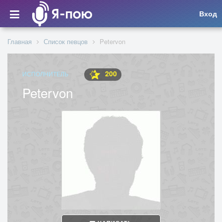
Вход
Главная
Список певцов
Petervon
200
ИСПОЛНИТЕЛЬ
Petervon