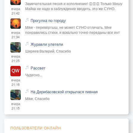
Замечательная песня и исполнение! 👏👏👏 Только Мишу
Майка не надо в заблуждение вводить, это же СУНО.
вчера
21:42
Прогулка по городу
Mike - перевёртыш, не может СУНО отличать. Мне
понравились стихи, и вокально точно переданы все инт
вчера
21:34
Журавли улетели
Ширяев Валерий, Спасибо
вчера
21:25
Рассвет
Чудесно...
вчера
21:18
На Дерибасовской открылася пивная
Mike, Спасибо
вчера
21:15
ПОЛЬЗОВАТЕЛИ ОНЛАЙН