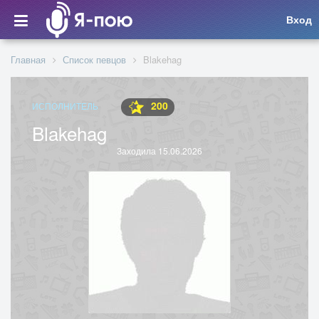
Вход
Главная
Список певцов
Blakehag
200
ИСПОЛНИТЕЛЬ
Blakehag
Заходила 15.06.2026