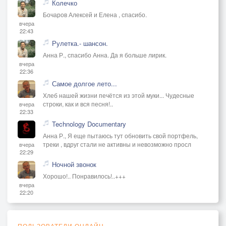
Колечко
Бочаров Алексей и Елена , спасибо.
вчера
22:43
Рулетка.- шансон.
Анна Р., спасибо Анна. Да я больше лирик.
вчера
22:36
Самое долгое лето...
Хлеб нашей жизни печётся из этой муки... Чудесные
строки, как и вся песня!..
вчера
22:33
Technology Documentary
Анна Р., Я еще пытаюсь тут обновить свой портфель,
треки , вдруг стали не активны и невозможно просл
вчера
22:29
Ночной звонок
Хорошо!.. Понравилось!..+++
вчера
22:20
ПОЛЬЗОВАТЕЛИ ОНЛАЙН