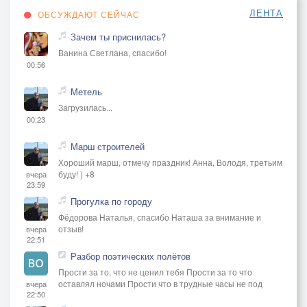
ЛЕНТА
ОБСУЖДАЮТ СЕЙЧАС
Зачем ты приснилась?
Ванина Светлана, спасибо!
00:56
Метель
Загрузилась...
00:23
Марш строителей
Хороший марш, отмечу праздник! Анна, Володя, третьим
буду! ) +8
вчера
23:59
Прогулка по городу
Фёдорова Наталья, спасибо Наташа за внимание и
отзыв!
вчера
22:51
Разбор поэтических полётов
Прости за то, что не ценил тебя Прости за то что
оставлял ночами Прости что в трудные часы не под
вчера
22:50