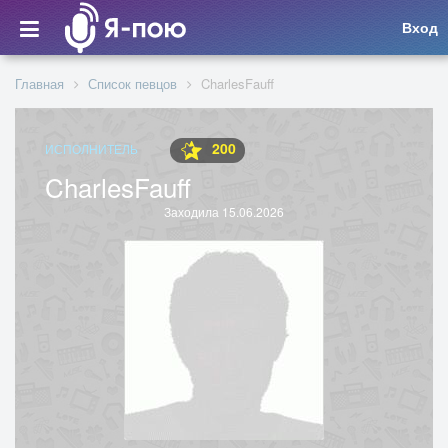
Вход
Главная
Список певцов
CharlesFauff
200
ИСПОЛНИТЕЛЬ
CharlesFauff
Заходила 15.06.2026