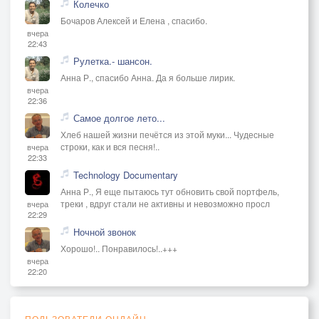
Колечко
Бочаров Алексей и Елена , спасибо.
вчера
22:43
Рулетка.- шансон.
Анна Р., спасибо Анна. Да я больше лирик.
вчера
22:36
Самое долгое лето...
Хлеб нашей жизни печётся из этой муки... Чудесные
строки, как и вся песня!..
вчера
22:33
Technology Documentary
Анна Р., Я еще пытаюсь тут обновить свой портфель,
треки , вдруг стали не активны и невозможно просл
вчера
22:29
Ночной звонок
Хорошо!.. Понравилось!..+++
вчера
22:20
ПОЛЬЗОВАТЕЛИ ОНЛАЙН