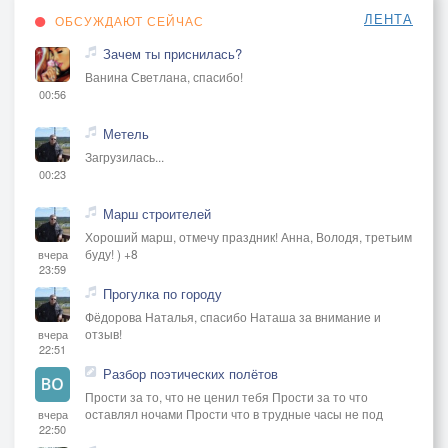
ЛЕНТА
ОБСУЖДАЮТ СЕЙЧАС
Зачем ты приснилась?
Ванина Светлана, спасибо!
00:56
Метель
Загрузилась...
00:23
Марш строителей
Хороший марш, отмечу праздник! Анна, Володя, третьим
буду! ) +8
вчера
23:59
Прогулка по городу
Фёдорова Наталья, спасибо Наташа за внимание и
отзыв!
вчера
22:51
Разбор поэтических полётов
Прости за то, что не ценил тебя Прости за то что
оставлял ночами Прости что в трудные часы не под
вчера
22:50