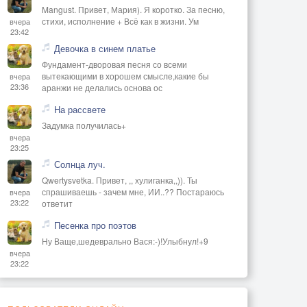
Mangust. Привет, Мария). Я коротко. За песню,
стихи, исполнение + Всё как в жизни. Ум
вчера
23:42
Девочка в синем платье
Фундамент-дворовая песня со всеми
вытекающими в хорошем смысле,какие бы
вчера
23:36
аранжи не делались основа ос
На рассвете
Задумка получилась+
вчера
23:25
Солнца луч.
Qwertysvetka. Привет, ,, хулиганка,,)). Ты
спрашиваешь - зачем мне, ИИ..?? Постараюсь
вчера
23:22
ответит
Песенка про поэтов
Ну Ваще,шедеврально Вася:-)!Улыбнул!+9
вчера
23:22