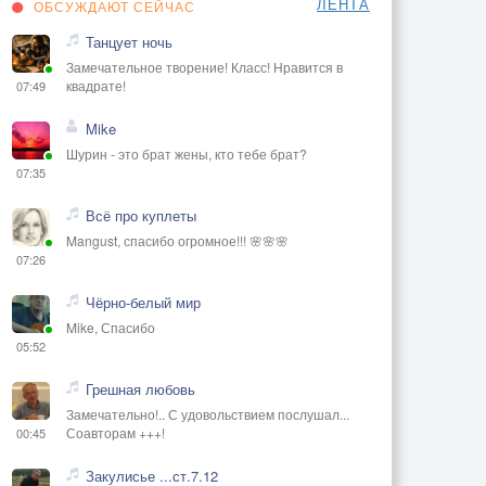
ЛЕНТА
ОБСУЖДАЮТ СЕЙЧАС
Танцует ночь
Замечательное творение! Класс! Нравится в
квадрате!
07:49
Mike
Шурин - это брат жены, кто тебе брат?
07:35
Всё про куплеты
Mangust, спасибо огромное!!! 🌸🌸🌸
07:26
Чёрно-белый мир
Mike, Спасибо
05:52
Грешная любовь
Замечательно!.. С удовольствием послушал...
Соавторам +++!
00:45
Закулисье ...ст.7.12