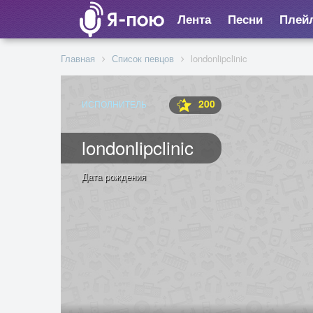
Лента
Песни
Плей
Главная
Список певцов
londonlipclinic
200
ИСПОЛНИТЕЛЬ
londonlipclinic
Дата рождения