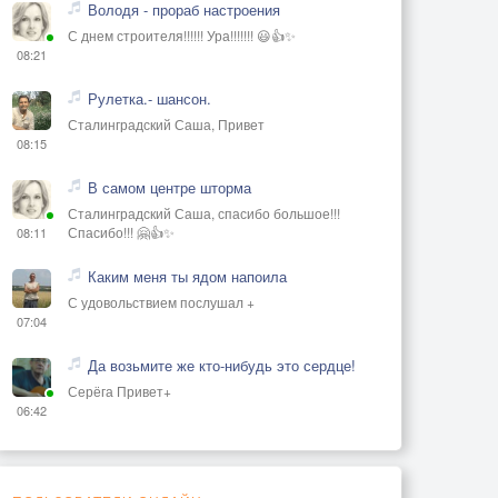
Володя - прораб настроения
С днем строителя!!!!!! Ура!!!!!!! 😃👍✨
08:21
Рулетка.- шансон.
Сталинградский Саша, Привет
08:15
В самом центре шторма
Сталинградский Саша, спасибо большое!!!
Спасибо!!! 🤗👍✨
08:11
Каким меня ты ядом напоила
С удовольствием послушал +
07:04
Да возьмите же кто-нибудь это сердце!
Серёга Привет+
06:42