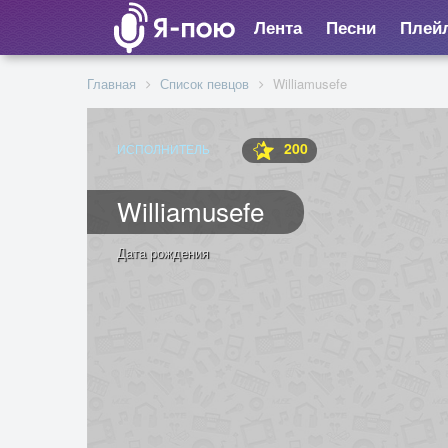
Лента
Песни
Плей
Главная
Список певцов
Williamusefe
200
ИСПОЛНИТЕЛЬ
Williamusefe
Дата рождения