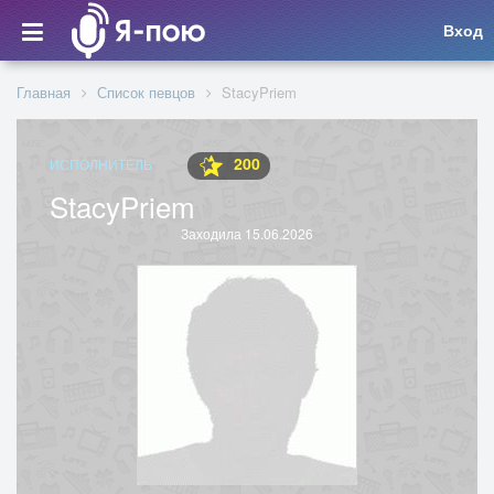
Вход
Главная
Список певцов
StacyPriem
200
ИСПОЛНИТЕЛЬ
StacyPriem
Заходила 15.06.2026