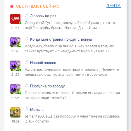
ЛЕНТА
ОБСУЖДАЮТ СЕЙЧАС
Любовь на раз
OrangutanG,Гутёныш , послушай ещё 3 раза , а потом
ещё 2..и трубку брось .. На три.. Два. .. И ты п
21:44
Когда моя странна придет с войны
Владимир, спасибо за песню! В ней поётся о том, что
сейчас чувствуют и о чём думают многие из нас. О
21:43
Ночной звонок
Ах, эти воспоминания, приятные и грешные!) Почему-то
представилось, что эта песня звучит в советском
21:39
Прогулка по городу
Плавно готовимся к осени... С такими стихами и песнями
это происходит легче! +2
21:25
Метель
osman1953, еще раз попробуй,у меня тоже не грузилось
,с 10й попытки
19:59