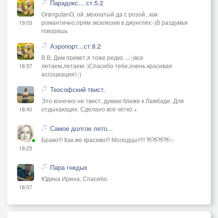
Парадокс... ст.5.2
OrangutanG, ой ,мохнатый да с розой...как
романтично,прям эксклюзив в джунглях:-)В раздумья
19:03
говоришь
Аэропорт...ст.8.2
В В, Дим привет,я тоже редко ...:-)все
летаем,летаем:-)Спасибо тебе,очень красивая
18:57
ассоциация!;-)
Теософский твист.
Это конечно не твист, думаю ближе к Ламбаде. Для
отдыхающих. Сделано всё чётко +
18:40
Самое долгое лето...
Браво!!! Как же красиво!!! Молодцы!!!!! 👋👋👋👋✨
18:25
Пара гнедых
Юдина Ирина, Спасибо
18:07