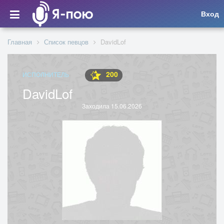
Вход
Главная
Список певцов
DavidLof
200
ИСПОЛНИТЕЛЬ
DavidLof
Заходила 15.06.2026