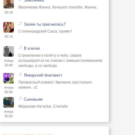
Вишнякова Жанна, большое спасибо, Жанна..
00:18
Зачем ты приснилась?
Сталинградский Саша, привет!
00:16
В клетке
Стремлению к полёту и небу, скорее
ассоциируется не совсем с земным пониманием
вчера
20:46
свободы, а со свободо
Январский благовест
Прекрасный романс! Звучание хрустально-
зимнее. +2
вчера
20:36
Сыновьям
Фёдорова Наталья, Спасибо
вчера
20:22