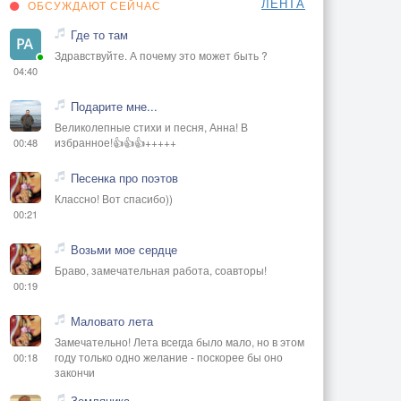
ЛЕНТА
ОБСУЖДАЮТ СЕЙЧАС
Где то там
Здравствуйте. А почему это может быть ?
04:40
Подарите мне...
Великолепные стихи и песня, Анна! В
избранное!👍👍👍+++++
00:48
Песенка про поэтов
Классно! Вот спасибо))
00:21
Возьми мое сердце
Браво, замечательная работа, соавторы!
00:19
Маловато лета
Замечательно! Лета всегда было мало, но в этом
году только одно желание - поскорее бы оно
00:18
закончи
Земляника