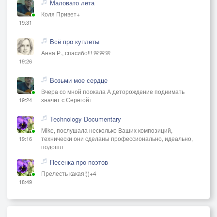
Маловато лета
Коля Привет+
19:31
Всё про куплеты
Анна Р., спасибо!!! 🌸🌸🌸
19:26
Возьми мое сердце
Вчера со мной поокала А деторождение поднимать
значит с Серёгой+
19:24
Technology Documentary
Mike, послушала несколько Ваших композиций,
технически они сделаны профессионально, идеально,
19:16
подошл
Песенка про поэтов
Прелесть какая!))+4
18:49