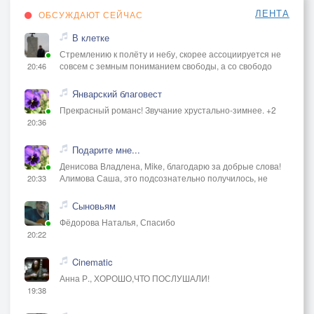
ЛЕНТА
ОБСУЖДАЮТ СЕЙЧАС
В клетке
Стремлению к полёту и небу, скорее ассоциируется не
совсем с земным пониманием свободы, а со свободо
20:46
Январский благовест
Прекрасный романс! Звучание хрустально-зимнее. +2
20:36
Подарите мне...
Денисова Владлена, Mike, благодарю за добрые слова!
Алимова Саша, это подсознательно получилось, не
20:33
Сыновьям
Фёдорова Наталья, Спасибо
20:22
Cinematic
Анна Р., ХОРОШО,ЧТО ПОСЛУШАЛИ!
19:38