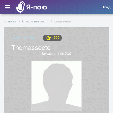
Вход
Главная
Список певцов
Thomasseete
200
ИСПОЛНИТЕЛЬ
Thomasseete
Заходила 11.06.2026