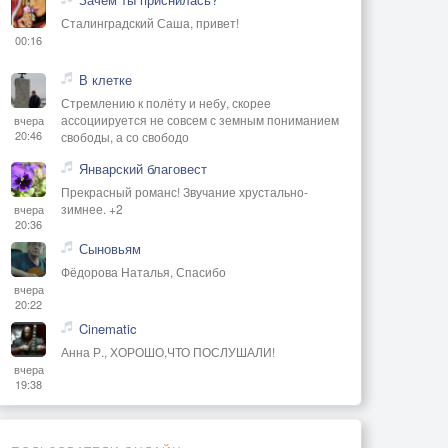
Сталинградский Саша, привет!
00:16
В клетке
Стремлению к полёту и небу, скорее
ассоциируется не совсем с земным пониманием
вчера
20:46
свободы, а со свободо
Январский благовест
Прекрасный романс! Звучание хрустально-
зимнее. +2
вчера
20:36
Сыновьям
Фёдорова Наталья, Спасибо
вчера
20:22
Cinematic
Анна Р., ХОРОШО,ЧТО ПОСЛУШАЛИ!
вчера
19:38