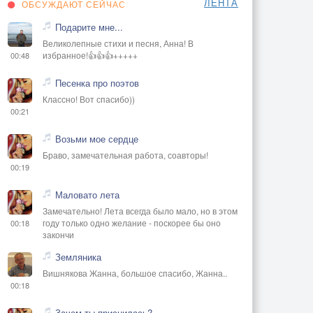
ЛЕНТА
ОБСУЖДАЮТ СЕЙЧАС
Подарите мне...
Великолепные стихи и песня, Анна! В
избранное!👍👍👍+++++
00:48
Песенка про поэтов
Классно! Вот спасибо))
00:21
Возьми мое сердце
Браво, замечательная работа, соавторы!
00:19
Маловато лета
Замечательно! Лета всегда было мало, но в этом
году только одно желание - поскорее бы оно
00:18
закончи
Земляника
Вишнякова Жанна, большое спасибо, Жанна..
00:18
Зачем ты приснилась?