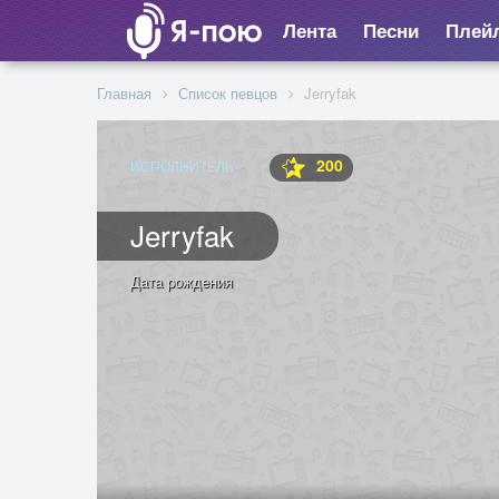
Лента
Песни
Плей
Главная
Список певцов
Jerryfak
200
ИСПОЛНИТЕЛЬ
Jerryfak
Дата рождения