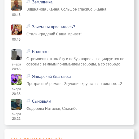
Земляника
Вишнякова Жанна, большое спасибо, Жанна..
00:18
Зачем ты приснилась?
Сталинградский Саша, привет!
00:16
В клетке
Стремлению к полёту и небу, скорее ассоциируется не
совсем с земным пониманием свободы, а со свободо
вчера
20:46
Январский благовест
Прекрасный романс! Звучание хрустально-зимнее. +2
вчера
20:36
Сыновьям
Фёдорова Наталья, Спасибо
вчера
20:22
ПОЛЬЗОВАТЕЛИ ОНЛАЙН