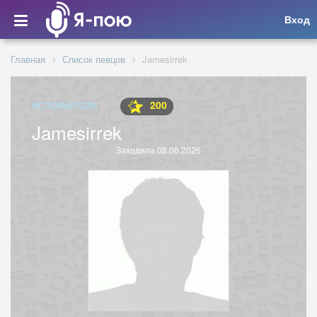
Вход
Главная
Список певцов
Jamesirrek
200
ИСПОЛНИТЕЛЬ
Jamesirrek
Заходила 08.06.2026