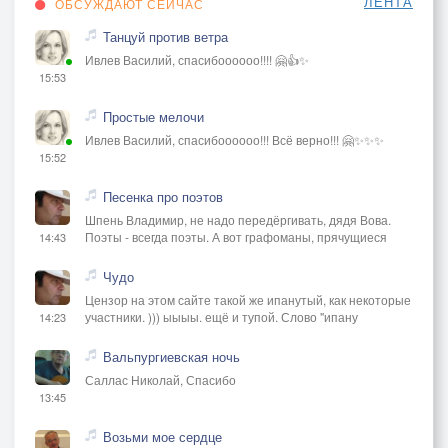
ЛЕНТА
ОБСУЖДАЮТ СЕЙЧАС
Танцуй против ветра
Ивлев Василий, спасибоооооо!!!! 🤗👍✨
15:53
Простые мелочи
Ивлев Василий, спасибоооооо!!! Всё верно!!! 🤗✨✨✨
15:52
Песенка про поэтов
Шпень Владимир, не надо передёргивать, дядя Вова.
Поэты - всегда поэты. А вот графоманы, прячущиеся
14:43
Чудо
Цензор на этом сайте такой же ипанутый, как некоторые
участники. ))) ыыыы. ещё и тупой. Слово "ипану
14:23
Вальпургиевская ночь
Саллас Николай, Спасибо
13:45
Возьми мое сердце