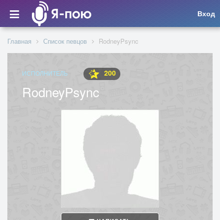
Вход
Главная
Список певцов
RodneyPsync
200
ИСПОЛНИТЕЛЬ
RodneyPsync