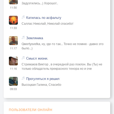
Задуэтились...) Хорошо!..
11:50
Катилась по асфальту
Саллас Николай, Николай спасибо!
11:33
Земляника
Qwertysvetka, ну, где-то так... Точно не помню - давно это
было...)
11:17
Смысл жизни.
Стрижаков Виктор , в очередной раз поклон. Вы (Ты) не
только обладатель прекрасного тенора но и оче
11:16
Прогуляться я решил
Высоцкая Галина, Спасибо
09:03
ПОЛЬЗОВАТЕЛИ ОНЛАЙН