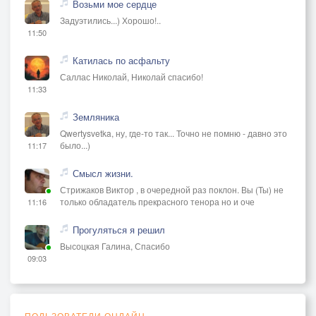
Возьми мое сердце
Задуэтились...) Хорошо!..
11:50
Катилась по асфальту
Саллас Николай, Николай спасибо!
11:33
Земляника
Qwertysvetka, ну, где-то так... Точно не помню - давно это
было...)
11:17
Смысл жизни.
Стрижаков Виктор , в очередной раз поклон. Вы (Ты) не
только обладатель прекрасного тенора но и оче
11:16
Прогуляться я решил
Высоцкая Галина, Спасибо
09:03
ПОЛЬЗОВАТЕЛИ ОНЛАЙН