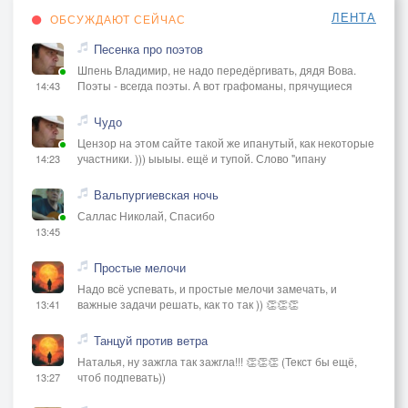
ЛЕНТА
ОБСУЖДАЮТ СЕЙЧАС
Песенка про поэтов
Шпень Владимир, не надо передёргивать, дядя Вова.
Поэты - всегда поэты. А вот графоманы, прячущиеся
14:43
Чудо
Цензор на этом сайте такой же ипанутый, как некоторые
участники. ))) ыыыы. ещё и тупой. Слово "ипану
14:23
Вальпургиевская ночь
Саллас Николай, Спасибо
13:45
Простые мелочи
Надо всё успевать, и простые мелочи замечать, и
важные задачи решать, как то так )) 👏👏👏
13:41
Танцуй против ветра
Наталья, ну зажгла так зажгла!!! 👏👏👏 (Текст бы ещё,
чтоб подпевать))
13:27