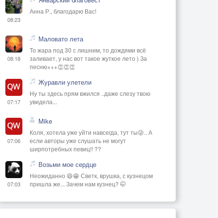
Анна Р., благодарю Вас!
08:23
Маловато лета
То жара под 30 с лишним, то дождями всё
заливает, у нас вот такое жуткое лето ) За
08:18
песню+++👏👏👏
Журавли улетели
Ну ты здесь прям вжился ..даже слезу твою
увидела...
07:17
Mike
Коля, хотела уже уйти навсегда, тут ты😜.. А
если авторы уже слушать не могут
07:06
ширпотребных певиц!! ??
Возьми мое сердце
Неожиданно 😄😁 Светк, врушка, с кузнецом
пришла же... Зачем нам кузнец? 🤭
07:03