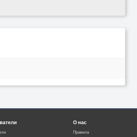
ватели
О нас
ели
Правила