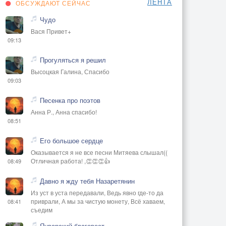
ЛЕНТА
ОБСУЖДАЮТ СЕЙЧАС
Чудо
Вася Привет+
09:13
Прогуляться я решил
Высоцкая Галина, Спасибо
09:03
Песенка про поэтов
Анна Р., Анна спасибо!
08:51
Его большое сердце
Оказывается я не все песни Митяева слышал((
Отличная работа! ,👏👏👏👍
08:49
Давно я жду тебя Назаретянин
Из уст в уста передавали, Ведь явно где-то да
приврали, А мы за чистую монету, Всё хаваем,
08:41
съедим
Январский благовест