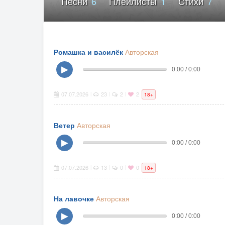
Песни
6
Плейлисты
1
Стихи
7
Ромашка и василёк
Авторская
▶
0:00 / 0:00
07.07.2026
23
2
2
|
|
|
18+
Ветер
Авторская
▶
0:00 / 0:00
07.07.2026
13
0
0
|
|
|
18+
На лавочке
Авторская
▶
0:00 / 0:00