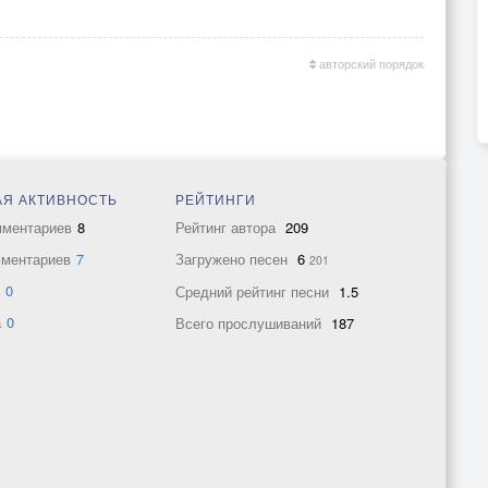
авторский порядок
Я АКТИВНОСТЬ
РЕЙТИНГИ
мментариев
8
Рейтинг автора
209
мментариев
7
Загружено песен
6
201
в
0
Средний рейтинг песни
1.5
а
0
Всего прослушиваний
187