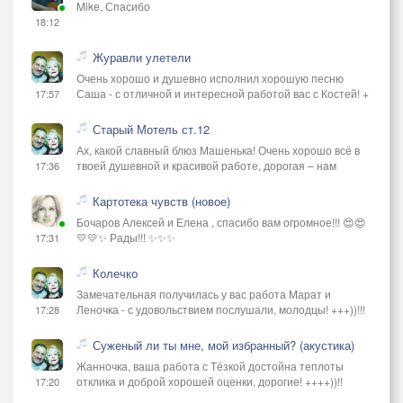
Mike, Спасибо
18:12
Журавли улетели
Очень хорошо и душевно исполнил хорошую песню
Саша - с отличной и интересной работой вас с Костей! +
17:57
Старый Мотель ст.12
Ах, какой славный блюз Машенька! Очень хорошо всё в
твоей душевной и красивой работе, дорогая – нам
17:36
Картотека чувств (новое)
Бочаров Алексей и Елена , спасибо вам огромное!!! 😍😍
💛💛✨ Рады!!! ✨✨✨
17:31
Колечко
Замечательная получилась у вас работа Марат и
Леночка - с удовольствием послушали, молодцы! +++))!!!
17:28
Суженый ли ты мне, мой избранный? (акустика)
Жанночка, ваша работа с Тёзкой достойна теплоты
отклика и доброй хорошей оценки, дорогие! ++++))!!
17:20