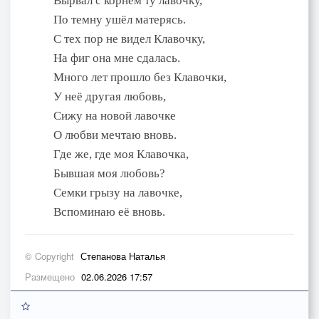
Вырвал с корнем ту лавочку,
По темну ушёл матерясь.
С тех пор не видел Клавочку,
На фиг она мне сдалась.
Много лет прошло без Клавочки,
У неё другая любовь,
Сижу на новой лавочке
О любви мечтаю вновь.
Где же, где моя Клавочка,
Бывшая моя любовь?
Семки грызу на лавочке,
Вспоминаю её вновь.
© Copyright
Степанова Наталья
Размещено
02.06.2026 17:57