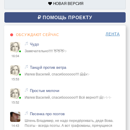
НОВАЯ ВЕРСИЯ
ПОМОЩЬ ПРОЕКТУ
ЛЕНТА
ОБСУЖДАЮТ СЕЙЧАС
Чудо
Замечательно!!!!! 👋👋👋✨
16:04
Танцуй против ветра
Ивлев Василий, спасибоооооо!!!! 🤗👍✨
15:53
Простые мелочи
Ивлев Василий, спасибоооооо!!! Всё верно!!! 🤗✨✨✨
15:52
Песенка про поэтов
Шпень Владимир, не надо передёргивать, дядя Вова.
Поэты - всегда поэты. А вот графоманы, прячущиеся
14:43