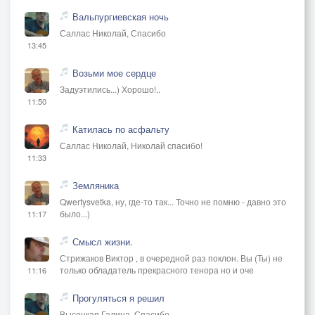
Вальпургиевская ночь
Саллас Николай, Спасибо
13:45
Возьми мое сердце
Задуэтились...) Хорошо!..
11:50
Катилась по асфальту
Саллас Николай, Николай спасибо!
11:33
Земляника
Qwertysvetka, ну, где-то так... Точно не помню - давно это
было...)
11:17
Смысл жизни.
Стрижаков Виктор , в очередной раз поклон. Вы (Ты) не
только обладатель прекрасного тенора но и оче
11:16
Прогуляться я решил
Высоцкая Галина, Спасибо