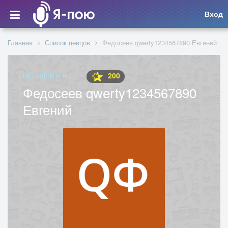
Вход
Главная
Список певцов
Федосеев qwerty1234567890 Евгений
200
ИСПОЛНИТЕЛЬ
Федосеев qwerty1234567890
Евгений