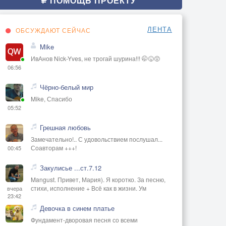
ПОМОЩЬ ПРОЕКТУ
ЛЕНТА
ОБСУЖДАЮТ СЕЙЧАС
Mike
ИвАнов Nick-Yves, не трогай шурина!!! 🤭😜😡
06:56
Чёрно-белый мир
Mike, Спасибо
05:52
Грешная любовь
Замечательно!.. С удовольствием послушал...
Соавторам +++!
00:45
Закулисье ...ст.7.12
Mangust. Привет, Мария). Я коротко. За песню,
стихи, исполнение + Всё как в жизни. Ум
вчера
23:42
Девочка в синем платье
Фундамент-дворовая песня со всеми