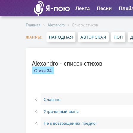
Лента
Песни
Плей
Главная
Alexandro
Список стихов
НАРОДНАЯ
АВТОРСКАЯ
ПОП
ЖАНРЫ:
Alexandro - список стихов
Стихи
34
Славяне
Утраченный шанс
Не к возвращению предлог