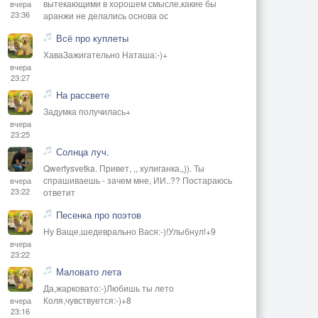
вытекающими в хорошем смысле,какие бы
вчера
23:36
аранжи не делались основа ос
Всё про куплеты
ХаваЗажигательно Наташа:-)+
вчера
23:27
На рассвете
Задумка получилась+
вчера
23:25
Солнца луч.
Qwertysvetka. Привет, ,, хулиганка,,)). Ты
спрашиваешь - зачем мне, ИИ..?? Постараюсь
вчера
23:22
ответит
Песенка про поэтов
Ну Ваще,шедеврально Вася:-)!Улыбнул!+9
вчера
23:22
Маловато лета
Да,жарковато:-)Любишь ты лето
Коля,чувствуется:-)+8
вчера
23:16