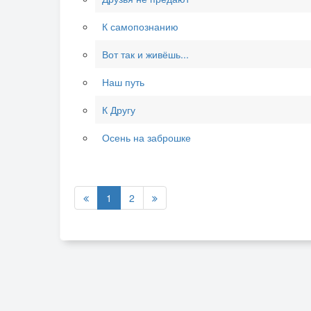
К самопознанию
Вот так и живёшь...
Наш путь
К Другу
Осень на заброшке
1
2