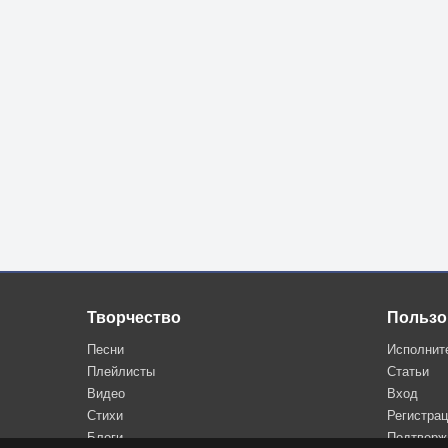
Творчество
Пользо
Песни
Исполнит
Плейлисты
Статьи
Видео
Вход
Стихи
Регистра
Блоги
Подтверж