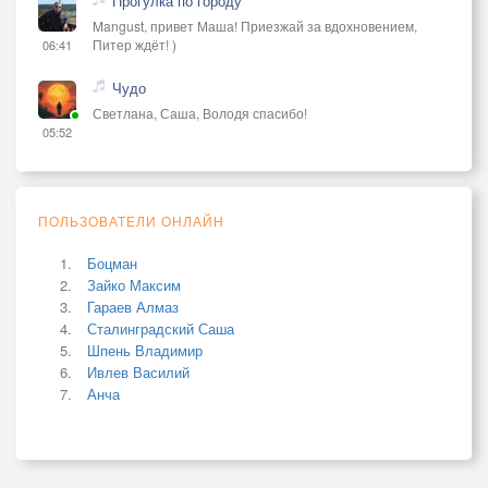
Прогулка по городу
Mangust, привет Маша! Приезжай за вдохновением,
Питер ждёт! )
06:41
Чудо
Светлана, Саша, Володя спасибо!
05:52
ПОЛЬЗОВАТЕЛИ ОНЛАЙН
Боцман
Зайко Максим
Гараев Алмаз
Сталинградский Саша
Шпень Владимир
Ивлев Василий
Анча