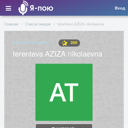
Вход
Главная
Список певцов
terenteva AZIZA nikolaevna
200
ИСПОЛНИТЕЛЬНИЦА
terenteva AZIZA nikolaevna