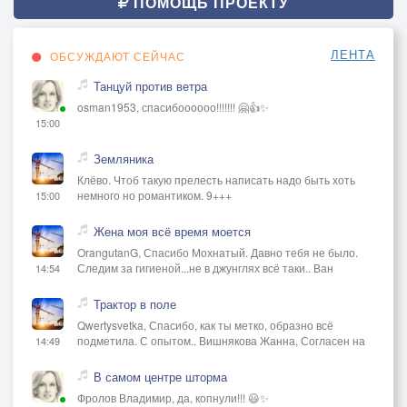
ПОМОЩЬ ПРОЕКТУ
ЛЕНТА
ОБСУЖДАЮТ СЕЙЧАС
Танцуй против ветра
osman1953, спасибоооооо!!!!!!! 🤗👍✨
15:00
Земляника
Клёво. Чтоб такую прелесть написать надо быть хоть
немного но романтиком. 9+++
15:00
Жена моя всё время моется
OrangutanG, Спасибо Мохнатый. Давно тебя не было.
Следим за гигиеной...не в джунглях всё таки.. Ван
14:54
Трактор в поле
Qwertysvetka, Спасибо, как ты метко, образно всё
подметила. С опытом.. Вишнякова Жанна, Согласен на
14:49
В самом центре шторма
Фролов Владимир, да, копнули!!! 😃✨