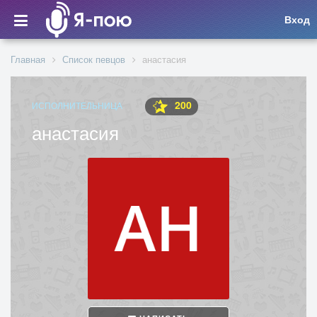
Вход
Главная
Список певцов
анастасия
200
ИСПОЛНИТЕЛЬНИЦА
анастасия