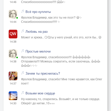
Спасибоооооооооооо!!!!! 🤗👍✨
14:46
Всё про куплеты
Фролов Владимир, как это ты не поэт? 😃✨
Спасибоооооооооооо!!!!!! ✨
14:44
Любовь на раз
Может и хрюка.. 🙄🤔ты у него узнай, кто это, хотя бы.. 😜
14:38
Простые мелочи
Фролов Владимир, спасибоооооо!!!! 👍👍👍👍👍👍
Отправила!!!! Можешь сократить, если захочешь. 👍👍👍
14:38
👍👍👍✨✨✨
Зачем ты приснилась?
Фролов Владимир, спасибо! Мне тоже нравится, как Олег
поет!
14:37
Возьми мое сердце
Ну наконец то, спарились. Возьмёт, и не только сердце.
Оберёт до нитки..10+++
14:30