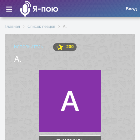
Вход
Главная
Список певцов
A.
200
ИСПОЛНИТЕЛЬ
A.