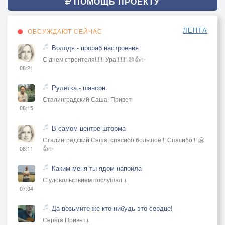
ПОМОЩЬ ПРОЕКТУ
ЛЕНТА
ОБСУЖДАЮТ СЕЙЧАС
Володя - прораб настроения
С днем строителя!!!!!! Ура!!!!!!! 😃👍✨
08:21
Рулетка.- шансон.
Сталинградский Саша, Привет
08:15
В самом центре шторма
Сталинградский Саша, спасибо большое!!! Спасибо!!! 🤗
👍✨
08:11
Каким меня ты ядом напоила
С удовольствием послушал +
07:04
Да возьмите же кто-нибудь это сердце!
Серёга Привет+