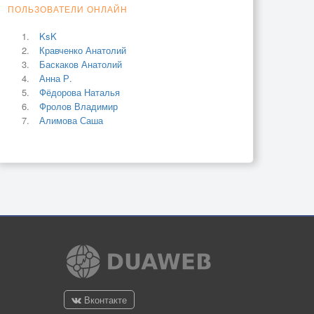
ПОЛЬЗОВАТЕЛИ ОНЛАЙН
KsK
Кравченко Анатолий
Баскаков Анатолий
Анна Р.
Фёдорова Наталья
Фролов Владимир
Алимова Саша
Вконтакте