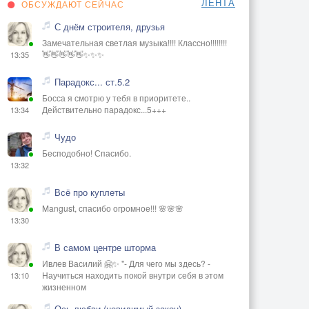
ЛЕНТА
ОБСУЖДАЮТ СЕЙЧАС
С днём строителя, друзья
Замечательная светлая музыка!!!! Классно!!!!!!!!
👋👋👋👋👋✨✨✨
13:35
Парадокс... ст.5.2
Босса я смотрю у тебя в приоритете..
Действительно парадокс...5+++
13:34
Чудо
Бесподобно! Спасибо.
13:32
Всё про куплеты
Mangust, спасибо огромное!!! 🌸🌸🌸
13:30
В самом центре шторма
Ивлев Василий 🤗✨ "- Для чего мы здесь? -
Научиться находить покой внутри себя в этом
13:10
жизненном
Ось любви (невидимый закон)