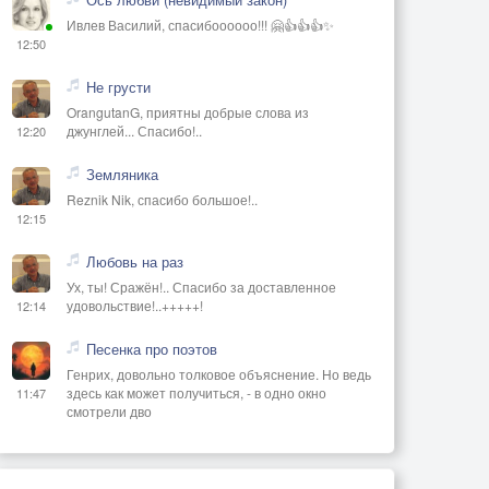
Ивлев Василий, спасибоооооо!!! 🤗👍👍👍✨
12:50
Не грусти
OrangutanG, приятны добрые слова из
джунглей... Спасибо!..
12:20
Земляника
Reznik Nik, спасибо большое!..
12:15
Любовь на раз
Ух, ты! Сражён!.. Спасибо за доставленное
удовольствие!..+++++!
12:14
Песенка про поэтов
Генрих, довольно толковое объяснение. Но ведь
здесь как может получиться, - в одно окно
11:47
смотрели дво