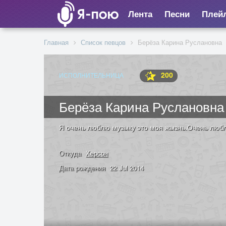
Лента
Песни
Плей
Главная
Список певцов
Берёза Карина Руслановна
200
ИСПОЛНИТЕЛЬНИЦА
Берёза Карина Руслановна
Я очень люблю музыку это моя жызнь.Очень любл
Откуда
Херсон
Дата рождения
22 Jul 2014