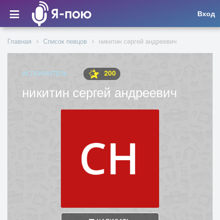
Вход
Главная
Список певцов
никитин сергей андреевич
200
ИСПОЛНИТЕЛЬ
никитин сергей андреевич