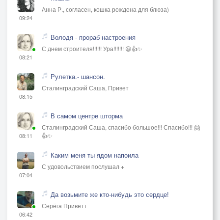
Анна Р., согласен, кошка рождена для блюза)
09:24
Володя - прораб настроения
С днем строителя!!!!!! Ура!!!!!!! 😃👍✨
08:21
Рулетка.- шансон.
Сталинградский Саша, Привет
08:15
В самом центре шторма
Сталинградский Саша, спасибо большое!!! Спасибо!!! 🤗
👍✨
08:11
Каким меня ты ядом напоила
С удовольствием послушал +
07:04
Да возьмите же кто-нибудь это сердце!
Серёга Привет+
06:42