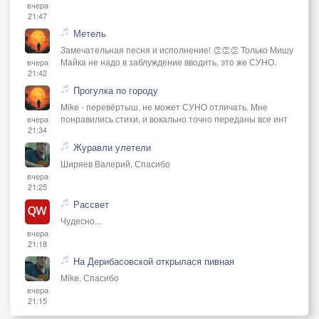
вчера
21:47
Метель
Замечательная песня и исполнение! 👏👏👏 Только Мишу
Майка не надо в заблуждение вводить, это же СУНО.
вчера
21:42
Прогулка по городу
Mike - перевёртыш, не может СУНО отличать. Мне
понравились стихи, и вокально точно переданы все инт
вчера
21:34
Журавли улетели
Ширяев Валерий, Спасибо
вчера
21:25
Рассвет
Чудесно...
вчера
21:18
На Дерибасовской открылася пивная
Mike, Спасибо
вчера
21:15