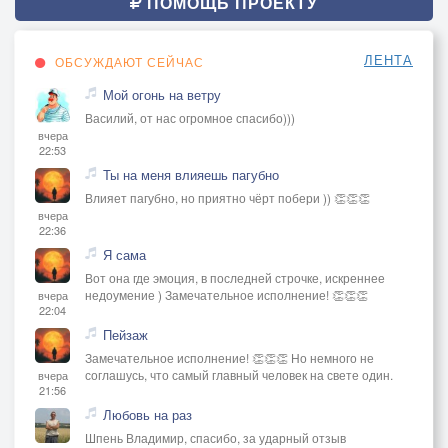
ПОМОЩЬ ПРОЕКТУ
ЛЕНТА
ОБСУЖДАЮТ СЕЙЧАС
Мой огонь на ветру
Василий, от нас огромное спасибо)))
вчера
22:53
Ты на меня влияешь пагубно
Влияет пагубно, но приятно чёрт побери )) 👏👏👏
вчера
22:36
Я сама
Вот она где эмоция, в последней строчке, искреннее
недоумение ) Замечательное исполнение! 👏👏👏
вчера
22:04
Пейзаж
Замечательное исполнение! 👏👏👏 Но немного не
соглашусь, что самый главный человек на свете один.
вчера
21:56
Любовь на раз
Шпень Владимир, спасибо, за ударный отзыв