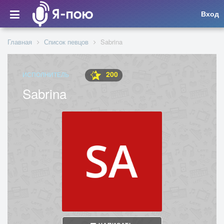
Вход
Главная
Список певцов
Sabrina
200
ИСПОЛНИТЕЛЬ
Sabrina