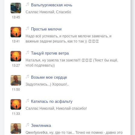
Вальпургиевская ночь
Саллас Николай, Спасибо
13:45
Простые мелочи
Надо всё успевать, и простые мелочи замечать, и
важные задачи решать, как то так )) 👏👏👏
13:41
Танцуй против ветра
Наталья, ну зажгла так зажгла!!! 👏👏👏 (Текст бы ещё,
чтоб подпевать))
13:27
Возьми мое сердце
Задуэтились...) Хорошо!..
11:50
Катилась по асфальту
Саллас Николай, Николай спасибо!
11:33
Земляника
Qwertysvetka, ну, где-то так... Точно не помню - давно это