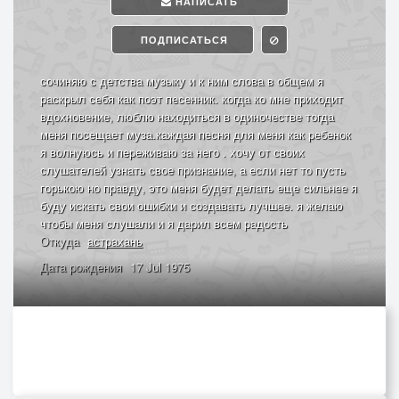
НАПИСАТЬ
ПОДПИСАТЬСЯ
сочиняю с детства музыку и к ним слова в общем я
раскрыл себя как поэт песенник. когда ко мне приходит
вдохновение, люблю находиться в одиночестве тогда
меня посещает муза.каждая песня для меня как ребенок
я волнуюсь и переживаю за него . хочу от своих
слушателей узнать свое признание, а если нет то пусть
горькою но правду, это меня будет делать еще сильнее я
буду искать свои ошибки и создавать лучшее. я желаю
чтобы меня слушали и я дарил всем радость
Откуда
астрахань
Дата рождения
17 Jul 1975