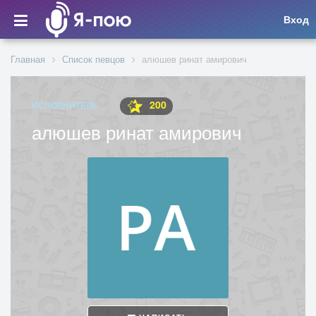
Вход
Главная
Список певцов
алюшев ринат амирович
200
ИСПОЛНИТЕЛЬ
алюшев ринат амирович