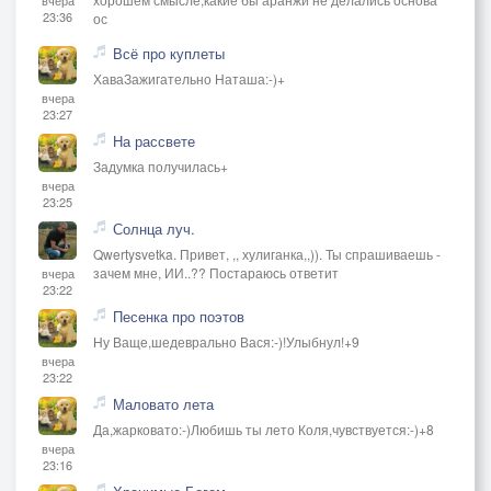
23:36
ос
Всё про куплеты
ХаваЗажигательно Наташа:-)+
вчера
23:27
На рассвете
Задумка получилась+
вчера
23:25
Солнца луч.
Qwertysvetka. Привет, ,, хулиганка,,)). Ты спрашиваешь -
зачем мне, ИИ..?? Постараюсь ответит
вчера
23:22
Песенка про поэтов
Ну Ваще,шедеврально Вася:-)!Улыбнул!+9
вчера
23:22
Маловато лета
Да,жарковато:-)Любишь ты лето Коля,чувствуется:-)+8
вчера
23:16