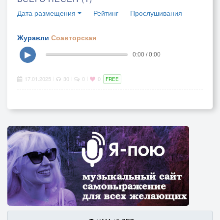
Дата размещения
Рейтинг
Прослушивания
Журавли
Соавторская
▶
0:00 / 0:00
17.01.2025
30
0
0
|
|
|
FREE