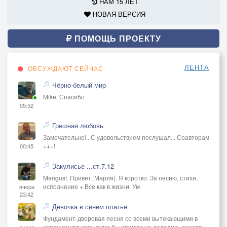
НАМ 15 ЛЕТ
НОВАЯ ВЕРСИЯ
ПОМОЩЬ ПРОЕКТУ
ЛЕНТА
ОБСУЖДАЮТ СЕЙЧАС
Чёрно-белый мир
Mike, Спасибо
05:52
Грешная любовь
Замечательно!.. С удовольствием послушал... Соавторам
+++!
00:45
Закулисье ...ст.7.12
Mangust. Привет, Мария). Я коротко. За песню, стихи,
исполнение + Всё как в жизни. Ум
вчера
23:42
Девочка в синем платье
Фундамент-дворовая песня со всеми вытекающими в
хорошем смысле,какие бы аранжи не делались основа
вчера