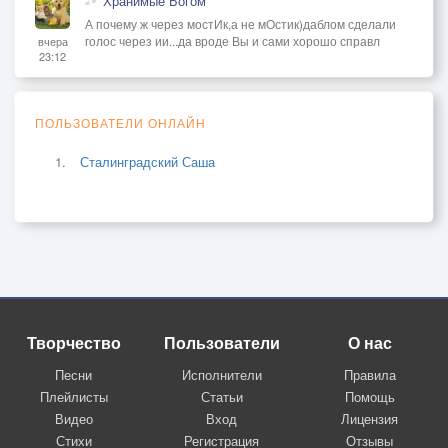
Хранимые Богом
А почему ж через мостИк,а не мОстик)даблом сделали
голос через ии...да вроде Вы и сами хорошо справл
вчера
23:12
ПОЛЬЗОВАТЕЛИ ОНЛАЙН
Сталинградский Саша
Творчество
Пользователи
О нас
Песни
Исполнители
Правила
Плейлисты
Статьи
Помощь
Видео
Вход
Лицензия
Стихи
Регистрация
Отзывы