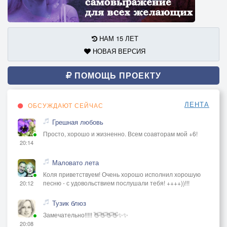
НАМ 15 ЛЕТ
НОВАЯ ВЕРСИЯ
ПОМОЩЬ ПРОЕКТУ
ЛЕНТА
ОБСУЖДАЮТ СЕЙЧАС
Грешная любовь
Просто, хорошо и жизненно. Всем соавторам мой +6!
20:14
Маловато лета
Коля приветствуем! Очень хорошо исполнил хорошую
песню - с удовольствием послушали тебя! ++++))!!!
20:12
Тузик блюз
Замечательно!!!!! 👋👋👋👋✨✨
20:08