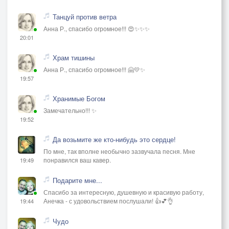
Танцуй против ветра
Анна Р., спасибо огромное!!! 😍✨✨✨
20:01
Храм тишины
Анна Р., спасибо огромное!!! 🤗💛✨
19:57
Хранимые Богом
Замечательно!!! ✨
19:52
Да возьмите же кто-нибудь это сердце!
По мне, так вполне необычно зазвучала песня. Мне
понравился ваш кавер.
19:49
Подарите мне...
Спасибо за интересную, душевную и красивую работу,
Анечка - с удовольствием послушали! 👍💕👌
19:44
Чудо