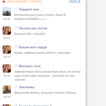
ЛЕНТА
ОБСУЖДАЮТ СЕЙЧАС
Подарите мне...
Великолепные стихи и песня, Анна! В
избранное!👍👍👍+++++
00:48
Песенка про поэтов
Классно! Вот спасибо))
00:21
Возьми мое сердце
Браво, замечательная работа, соавторы!
00:19
Маловато лета
Замечательно! Лета всегда было мало, но в этом
году только одно желание - поскорее бы оно
00:18
закончи
Земляника
Вишнякова Жанна, большое спасибо, Жанна..
00:18
Зачем ты приснилась?