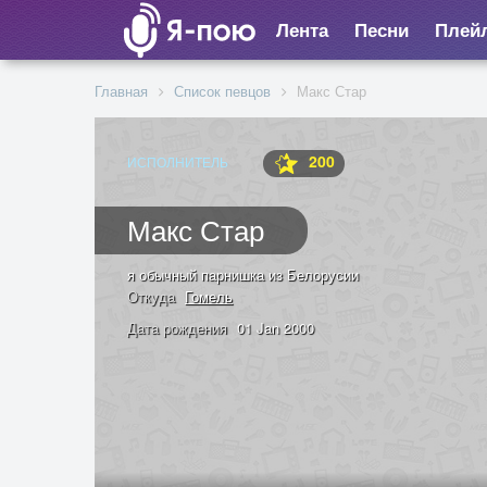
Лента
Песни
Плей
Главная
Список певцов
Макс Стар
200
ИСПОЛНИТЕЛЬ
Макс Стар
я обычный парнишка из Белорусии
Откуда
Гомель
Дата рождения
01 Jan 2000