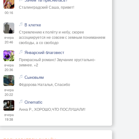
Сталинградский Саша, привет!
00:16
В клетке
Стремлению к полёту и небу, скорее
ассоциируется не совсем с земным пониманием
вчера
20:46
свободы, а со свободо
Январский благовест
Прекрасный романс! Звучание хрустально-
зимнее. +2
вчера
20:36
Сыновьям
Фёдорова Наталья, Спасибо
вчера
20:22
Cinematic
Анна Р., ХОРОШО,ЧТО ПОСЛУШАЛИ!
вчера
19:38