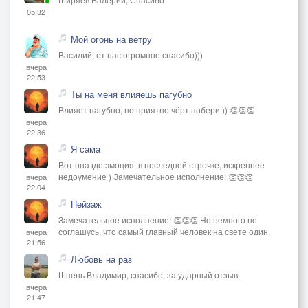
05:32
Мой огонь на ветру
Василий, от нас огромное спасибо)))
вчера
22:53
Ты на меня влияешь пагубно
Влияет пагубно, но приятно чёрт побери )) 👏👏👏
вчера
22:36
Я сама
Вот она где эмоция, в последней строчке, искреннее
недоумение ) Замечательное исполнение! 👏👏👏
вчера
22:04
Пейзаж
Замечательное исполнение! 👏👏👏 Но немного не
соглашусь, что самый главный человек на свете один.
вчера
21:56
Любовь на раз
Шпень Владимир, спасибо, за ударный отзыв
вчера
21:47