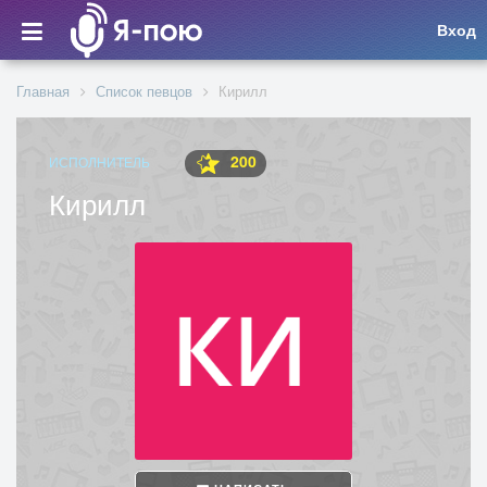
Вход
Главная
Список певцов
Кирилл
200
ИСПОЛНИТЕЛЬ
Кирилл