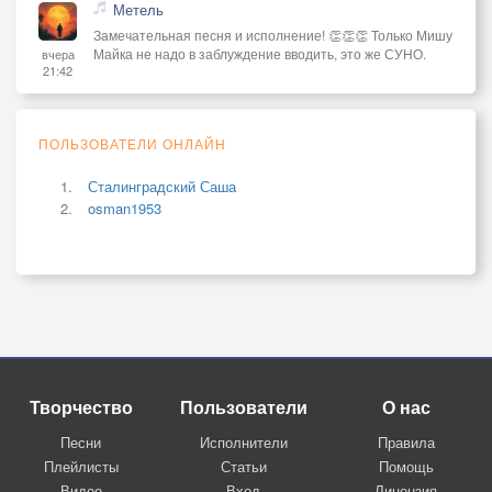
Метель
Замечательная песня и исполнение! 👏👏👏 Только Мишу
Майка не надо в заблуждение вводить, это же СУНО.
вчера
21:42
ПОЛЬЗОВАТЕЛИ ОНЛАЙН
Сталинградский Саша
osman1953
Творчество
Пользователи
О нас
Песни
Исполнители
Правила
Плейлисты
Статьи
Помощь
Видео
Вход
Лицензия