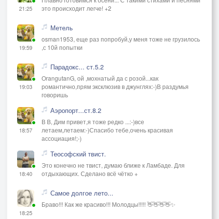
это происходит легче! +2
21:25
Метель
osman1953, еще раз попробуй,у меня тоже не грузилось
,с 10й попытки
19:59
Парадокс... ст.5.2
OrangutanG, ой ,мохнатый да с розой...как
романтично,прям эксклюзив в джунглях:-)В раздумья
19:03
говоришь
Аэропорт...ст.8.2
В В, Дим привет,я тоже редко ...:-)все
летаем,летаем:-)Спасибо тебе,очень красивая
18:57
ассоциация!;-)
Теософский твист.
Это конечно не твист, думаю ближе к Ламбаде. Для
отдыхающих. Сделано всё чётко +
18:40
Самое долгое лето...
Браво!!! Как же красиво!!! Молодцы!!!!! 👋👋👋👋✨
18:25