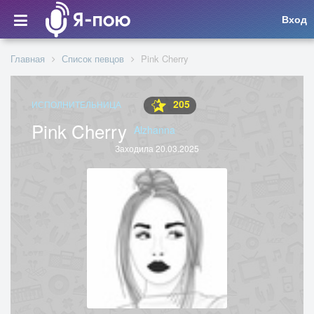
Вход
Главная
Список певцов
Pink Cherry
205
ИСПОЛНИТЕЛЬНИЦА
Pink Cherry
Alzhanna
Заходила 20.03.2025