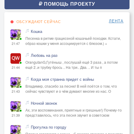
ПОМОЩЬ ПРОЕКТУ
ЛЕНТА
ОБСУЖДАЮТ СЕЙЧАС
Кошка
Песенка в ритме грациозной кошачьей походки. Кстати,
образ кошки у меня ассоциируется с блюзом.) +
21:47
Любовь на раз
OrangutanG,Гутёныш , послушай ещё 3 раза , а потом
ещё 2..и трубку брось .. На три.. Два. .. И ты п
21:44
Когда моя странна придет с войны
Владимир, спасибо за песню! В ней поётся о том, что
сейчас чувствуют и о чём думают многие из нас. О
21:43
Ночной звонок
Ах, эти воспоминания, приятные и грешные!) Почему-то
представилось, что эта песня звучит в советском
21:39
Прогулка по городу
Плавно готовимся к осени... С такими стихами и песнями