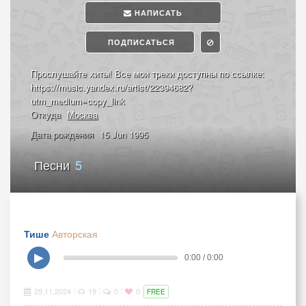
НАПИСАТЬ
ПОДПИСАТЬСЯ
Прослушайте хиты! Все мои треки доступны по ссылке:
https://music.yandex.ru/artist/22394682?
utm_medium=copy_link
Откуда
Москва
Дата рождения
15 Jun 1995
Песни
5
Тише
Авторская
▶
0:00 / 0:00
29.11.2024
19
0
0
|
|
|
FREE