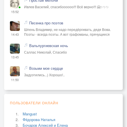
Простые мелочи
Ивлев Василий, спасибоооооо!!! Всё верно!!! 🤗✨✨✨
15:52
Песенка про поэтов
Шпень Владимир, не надо передёргивать, дядя Вова.
Поэты - всегда поэты. А вот графоманы, прячущиеся
14:43
Вальпургиевская ночь
Саллас Николай, Спасибо
13:45
Возьми мое сердце
Задуэтились...) Хорошо!..
11:50
ПОЛЬЗОВАТЕЛИ ОНЛАЙН
Mangust
Фёдорова Наталья
Бочаров Алексей и Елена