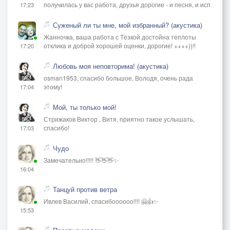
получилась у вас работа, друзья дорогие - и песня, и исп
17:23
Суженый ли ты мне, мой избранный? (акустика)
Жанночка, ваша работа с Тёзкой достойна теплоты
отклика и доброй хорошей оценки, дорогие! ++++))!!
17:20
Любовь моя неповторима! (акустика)
osman1953, спасибо большое, Володя, очень рада
этому!
17:04
Мой, ты только мой!
Стрижаков Виктор , Витя, приятно такое услышать,
спасибо!
17:03
Чудо
Замечательно!!!!! 👋👋👋✨
16:04
Танцуй против ветра
Ивлев Василий, спасибоооооо!!!! 🤗👍✨
15:53