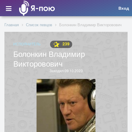
Вход
Главная
Список певцов
Болонкин Владимир Викторовович
239
ИСПОЛНИТЕЛЬ
Болонкин Владимир
Викторовович
Заходил 09.10.2023