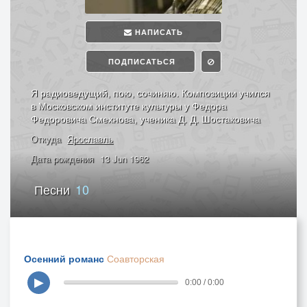
НАПИСАТЬ
ПОДПИСАТЬСЯ
Я радиоведущий, пою, сочиняю. Композиции учился
в Московском институте культуры у Федора
Федоровича Смехнова, ученика Д. Д. Шостаковича
Откуда
Ярославль
Дата рождения
13 Jun 1962
Песни
10
Осенний романс
Соавторская
▶
0:00 / 0:00