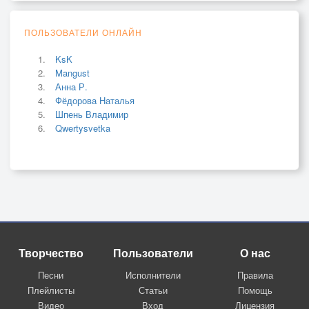
ПОЛЬЗОВАТЕЛИ ОНЛАЙН
KsK
Mangust
Анна Р.
Фёдорова Наталья
Шпень Владимир
Qwertysvetka
Творчество
Пользователи
О нас
Песни
Исполнители
Правила
Плейлисты
Статьи
Помощь
Видео
Вход
Лицензия