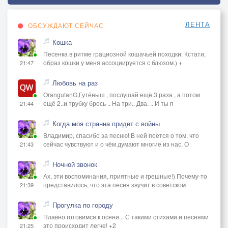
ЛЕНТА
ОБСУЖДАЮТ СЕЙЧАС
Кошка
Песенка в ритме грациозной кошачьей походки. Кстати,
образ кошки у меня ассоциируется с блюзом.) +
21:47
Любовь на раз
OrangutanG,Гутёныш , послушай ещё 3 раза , а потом
ещё 2..и трубку брось .. На три.. Два. .. И ты п
21:44
Когда моя странна придет с войны
Владимир, спасибо за песню! В ней поётся о том, что
сейчас чувствуют и о чём думают многие из нас. О
21:43
Ночной звонок
Ах, эти воспоминания, приятные и грешные!) Почему-то
представилось, что эта песня звучит в советском
21:39
Прогулка по городу
Плавно готовимся к осени... С такими стихами и песнями
это происходит легче! +2
21:25