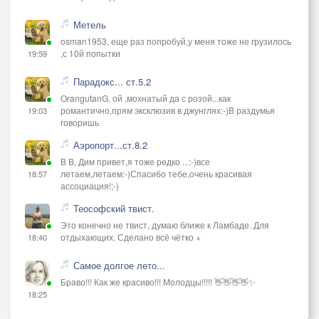
Метель
osman1953, еще раз попробуй,у меня тоже не грузилось
,с 10й попытки
19:59
Парадокс... ст.5.2
OrangutanG, ой ,мохнатый да с розой...как
романтично,прям эксклюзив в джунглях:-)В раздумья
19:03
говоришь
Аэропорт...ст.8.2
В В, Дим привет,я тоже редко ...:-)все
летаем,летаем:-)Спасибо тебе,очень красивая
18:57
ассоциация!;-)
Теософский твист.
Это конечно не твист, думаю ближе к Ламбаде. Для
отдыхающих. Сделано всё чётко +
18:40
Самое долгое лето...
Браво!!! Как же красиво!!! Молодцы!!!!! 👋👋👋👋✨
18:25