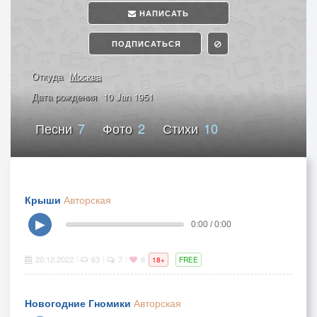
НАПИСАТЬ
ПОДПИСАТЬСЯ
Откуда
Москва
Дата рождения
10 Jan 1951
Песни
7
Фото
2
Стихи
10
Крыши
Авторская
▶
0:00 / 0:00
20.12.2022
63
7
6
|
|
|
18+
FREE
Новогодние Гномики
Авторская