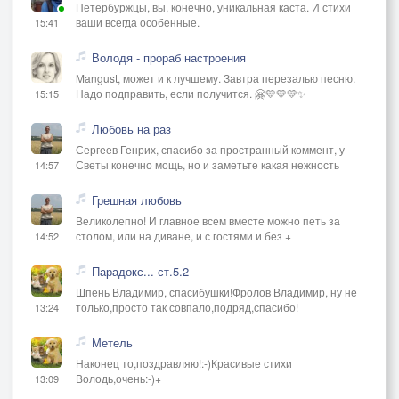
Петербуржцы, вы, конечно, уникальная каста. И стихи
ваши всегда особенные.
15:41
Володя - прораб настроения
Mangust, может и к лучшему. Завтра перезалью песню.
Надо подправить, если получится. 🤗💛💛💛✨
15:15
Любовь на раз
Сергеев Генрих, спасибо за пространный коммент, у
Светы конечно мощь, но и заметьте какая нежность
14:57
Грешная любовь
Великолепно! И главное всем вместе можно петь за
столом, или на диване, и с гостями и без +
14:52
Парадокс... ст.5.2
Шпень Владимир, спасибушки!Фролов Владимир, ну не
только,просто так совпало,подряд,спасибо!
13:24
Метель
Наконец то,поздравляю!:-)Красивые стихи
Володь,очень:-)+
13:09