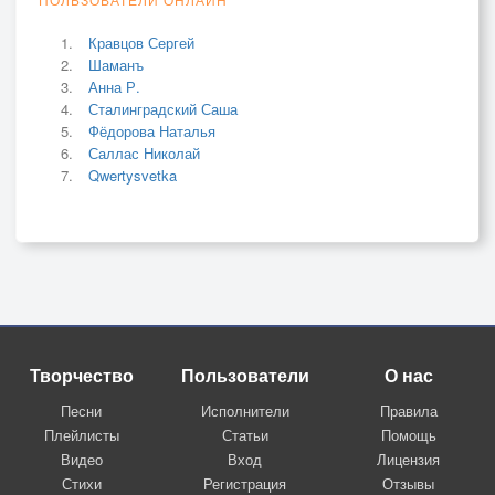
Кравцов Сергей
Шаманъ
Анна Р.
Сталинградский Саша
Фёдорова Наталья
Саллас Николай
Qwertysvetka
Творчество
Пользователи
О нас
Песни
Исполнители
Правила
Плейлисты
Статьи
Помощь
Видео
Вход
Лицензия
Стихи
Регистрация
Отзывы