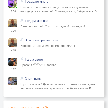
Подарите мне...
Николай, а про коллективную историческую память
народную не слышали?) У меня, кстати, бабушка всю бл
18:38
Подари мне свет
А мне нравится!.. Света, не слушай никого, пой!..
17:20
Зачем ты приснилась?
Хорошо!.. Напомнило по манере ВИА. +++
17:15
На рассвете
Браво!!!! 👋👋👋✨ Спасибо!
16:12
Земляника
Ну что сказать? Да прекрасное создание и смысл, что
является главным и гармония спокойная и чиста. Б
16:07
ПОЛЬЗОВАТЕЛИ ОНЛАЙН