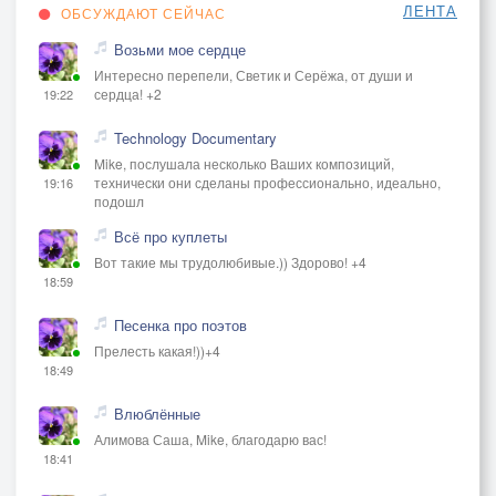
ЛЕНТА
ОБСУЖДАЮТ СЕЙЧАС
Возьми мое сердце
Интересно перепели, Светик и Серёжа, от души и
сердца! +2
19:22
Technology Documentary
Mike, послушала несколько Ваших композиций,
технически они сделаны профессионально, идеально,
19:16
подошл
Всё про куплеты
Вот такие мы трудолюбивые.)) Здорово! +4
18:59
Песенка про поэтов
Прелесть какая!))+4
18:49
Влюблённые
Алимова Саша, Mike, благодарю вас!
18:41