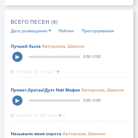
ВСЕГО ПЕСЕН (9)
Дата размещения
Рейтинг
Прослушивания
Лучшей была
Авторская
,
Шансон
▶
0:00 / 0:00
14.01.2024
62
2
1
|
|
|
Привет,братан!Дуэт feat Мафик
Авторская
,
Шансон
▶
0:00 / 0:00
14.01.2024
165
0
0
|
|
|
Называли меня сирота
Авторская
,
Шансон