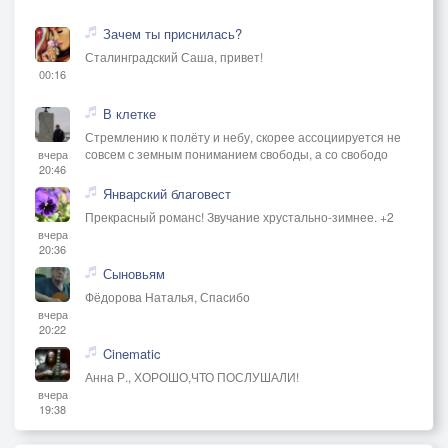
Зачем ты приснилась?
Сталинградский Саша, привет!
00:16
В клетке
Стремлению к полёту и небу, скорее ассоциируется не
совсем с земным пониманием свободы, а со свободо
вчера
20:46
Январский благовест
Прекрасный романс! Звучание хрустально-зимнее. +2
вчера
20:36
Сыновьям
Фёдорова Наталья, Спасибо
вчера
20:22
Cinematic
Анна Р., ХОРОШО,ЧТО ПОСЛУШАЛИ!
вчера
19:38