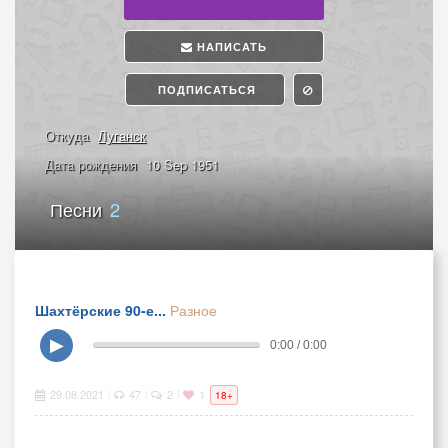
НАПИСАТЬ
ПОДПИСАТЬСЯ
Откуда
Луганск
Дата рождения
10 Sep 1951
Песни
2
Шахтёрские 90-е...
Разное
▶
0:00 / 0:00
29.08.2021
47
2
1
|
|
|
18+