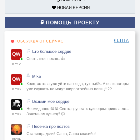
НОВАЯ ВЕРСИЯ
ПОМОЩЬ ПРОЕКТУ
ЛЕНТА
ОБСУЖДАЮТ СЕЙЧАС
Его большое сердце
Опять твоя песня.. 👍
07:12
Mike
Коля, хотела уже уйти навсегда, тут ты😜.. А если авторы
уже слушать не могут ширпотребных певиц!! ??
07:06
Возьми мое сердце
Неожиданно 😄😁 Светк, врушка, с кузнецом пришла же...
Зачем нам кузнец? 🤭
07:03
Песенка про поэтов
Сталинградский Саша, Саша спасибо!
06:04