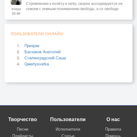
Стремлению к полёту и небу, скорее ассоциируется не
совсем с земным пониманием свободы, а со свободо
вчера
20:46
ПОЛЬЗОВАТЕЛИ ОНЛАЙН
Призрак
Баскаков Анатолий
Сталинградский Саша
Qwertysvetka
Творчество
Пользователи
О нас
Песни
Исполнители
Правила
Плейлисты
Статьи
Помощь