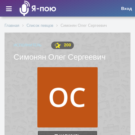
Вход
Главная
Список певцов
Симонян Олег Сергеевич
200
ИСПОЛНИТЕЛЬ
Симонян Олег Сергеевич