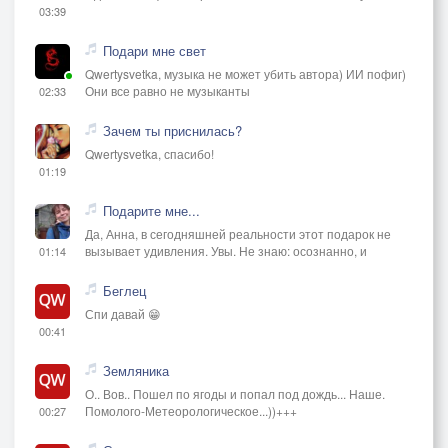
03:39
Подари мне свет
Qwertysvetka, музыка не может убить автора) ИИ пофиг)
Они все равно не музыканты
02:33
Зачем ты приснилась?
Qwertysvetka, спасибо!
01:19
Подарите мне...
Да, Анна, в сегодняшней реальности этот подарок не
вызывает удивления. Увы. Не знаю: осознанно, и
01:14
Беглец
Спи давай 😁
00:41
Земляника
О.. Вов.. Пошел по ягоды и попал под дождь... Наше.
Помолого-Метеорологическое...))+++
00:27