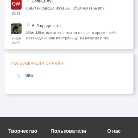
Солнца луч.
Сам так хорошо можешь... 🤔Зачем тебе ии?
00:21
Всё вроде есть.
Mike. Mike, или кто ты там по жизни - я просил тебя
незаходи ко мне на страницу. Ты накатил и теб
вчера
23:59
ПОЛЬЗОВАТЕЛИ ОНЛАЙН
Mike
Творчество
Пользователи
О нас