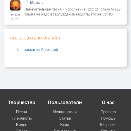
Метель
Замечательная песня и исполнение! 👏👏👏 Только Мишу
Майка не надо в заблуждение вводить, это же СУНО.
вчера
21:42
ПОЛЬЗОВАТЕЛИ ОНЛАЙН
Баскаков Анатолий
Творчество
Пользователи
О нас
Песни
Исполнители
Правила
Плейлисты
Статьи
Помощь
Видео
Вход
Лицензия
Стихи
Регистрация
Отзывы