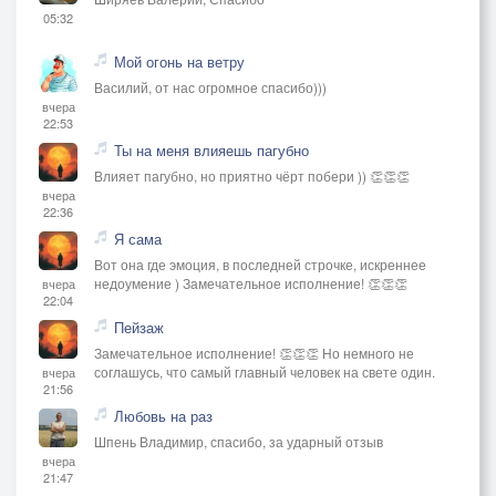
05:32
Мой огонь на ветру
Василий, от нас огромное спасибо)))
вчера
22:53
Ты на меня влияешь пагубно
Влияет пагубно, но приятно чёрт побери )) 👏👏👏
вчера
22:36
Я сама
Вот она где эмоция, в последней строчке, искреннее
недоумение ) Замечательное исполнение! 👏👏👏
вчера
22:04
Пейзаж
Замечательное исполнение! 👏👏👏 Но немного не
соглашусь, что самый главный человек на свете один.
вчера
21:56
Любовь на раз
Шпень Владимир, спасибо, за ударный отзыв
вчера
21:47