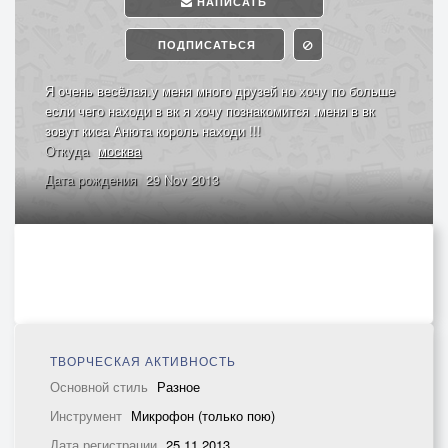
НАПИСАТЬ
ПОДПИСАТЬСЯ
Я очень весёлая.у меня много друзей но хочу по больше
если чего находи в вк я хочу познакомится .меня в вк
зовут киса Анюта король находи !!!
Откуда
москва
Дата рождения
29 Nov 2013
ТВОРЧЕСКАЯ АКТИВНОСТЬ
Основной стиль
Разное
Инструмент
Микрофон (только пою)
Дата регистрации
25.11.2013