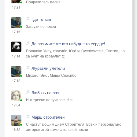
Понравилась песня!
17:21
Где то там
Загрузи по новой
17:16
Да возьмите же кто-нибудь это сердце!
Romanko Yuriy, спасибо, Юр! 🙏 Qwertysvetka, Светик, шо
за бунт на корабле? :))
17:14
Журавли улетели
Михаил Энс , Миша Спасибо
17:12
Любовь на раз
Интересно получилось!!! ✨
17:04
Марш строителей
С наступающим Днём Строителя! Всех и персонально
авторов этой замечательной песни
16:32