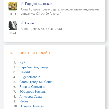
Парадокс... ст.5.2
Анна Р., такое точечно детальное,детально подмеченое
описание:-)Спасибо Анюта:-)
16:18
На миг
Анна Р., спасибо, я очень рад!
15:44
ПОЛЬЗОВАТЕЛИ ОНЛАЙН
KsK
Скрябин Владимир
BardArt
EugeneKabrun
Сталинградский Саша
Ванина Светлана
Фёдорова Наталья
Алимова Саша
Radush
Сушко Николай