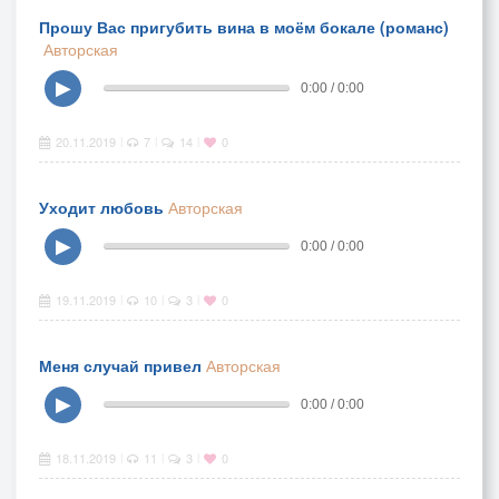
Прошу Вас пригубить вина в моём бокале (романс)
Авторская
▶
0:00 / 0:00
20.11.2019
7
14
0
|
|
|
Уходит любовь
Авторская
▶
0:00 / 0:00
19.11.2019
10
3
0
|
|
|
Меня случай привел
Авторская
▶
0:00 / 0:00
18.11.2019
11
3
0
|
|
|