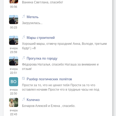
Ванина Светлана, спасибо!
00:56
Метель
Загрузилась...
00:23
Марш строителей
Хороший марш, отмечу праздник! Анна, Володя, третьим
буду! ) +8
вчера
23:59
Прогулка по городу
Фёдорова Наталья, спасибо Наташа за внимание и
отзыв!
вчера
22:51
Разбор поэтических полётов
Прости за то, что не ценил тебя Прости за то что
оставлял ночами Прости что в трудные часы не под
вчера
22:50
Колечко
Бочаров Алексей и Елена , спасибо.
вчера
22:43