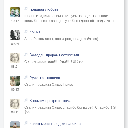
Грешная любовь
Шпень Владимир, Приветствуем, Володя! Большое
спасибо от всех за оценку работы дорогой - рады, что в
10:17
Кошка
Анна Р., согласен, кошка рождена для блюза)
09:24
Володя - прораб настроения
С днем строителя!!!!!! Ура!!!!!!! 😃👍✨
08:21
Рулетка.- шансон.
Сталинградский Саша, Привет
08:15
В самом центре шторма
Сталинградский Саша, спасибо большое!!! Спасибо!!! 🤗
👍✨
08:11
Каким меня ты ядом напоила